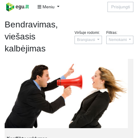
Meniu
Prisijungti
Bendravimas,
Viršuje rodomi:
Filtras:
viešasis
Brangiausi
Nemokami
kalbėjimas