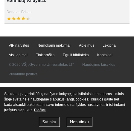
Konfliktų valdymas
Donatas Brikas
VIP narystės
Nemokami mokymai
Apie mus
Lektoriai
Atsiliepimai
Tinklaraštis
Egu.lt biblioteka
Kontaktai
© 2026 VŠĮ „Gyvenimo Universitetas LT“
Naudojimo taisyklės
Privatumo politika
Siekdami pagerinti Jūsų naršymo kokybę, statistiniais ir rinkodaros tikslais
šioje svetainėje naudojame slapukus (angl. cookies), kuriuos galite bet
kada atšaukti pakeisdami savo interneto naršyklės nustatymus ir ištrindami
įrašytus slapukus.
Plačiau
.
Sutinku
Nesutinku