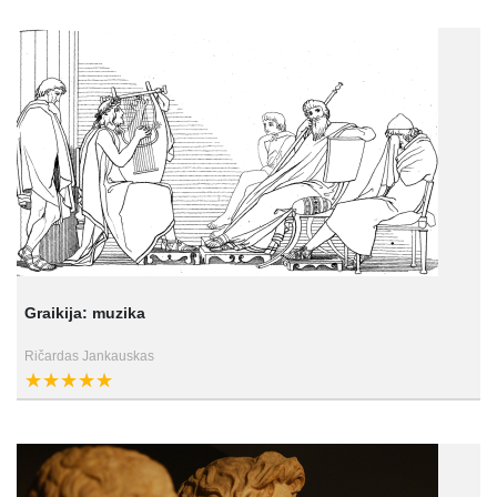
Graikija: muzika
Ričardas Jankauskas