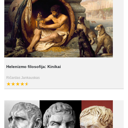
Helenizmo filosofija: Kinikai
Ričardas Jankauskas