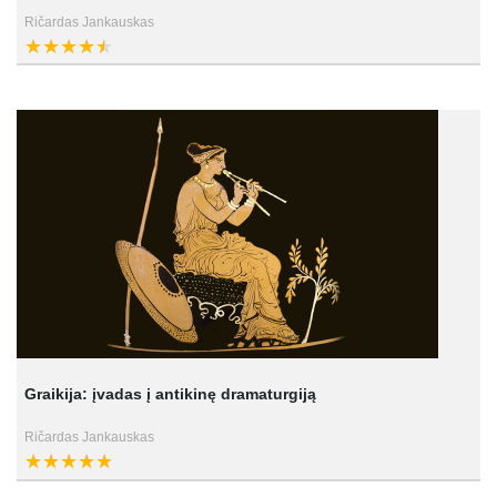
Ričardas Jankauskas
Graikija: įvadas į antikinę dramaturgiją
Ričardas Jankauskas