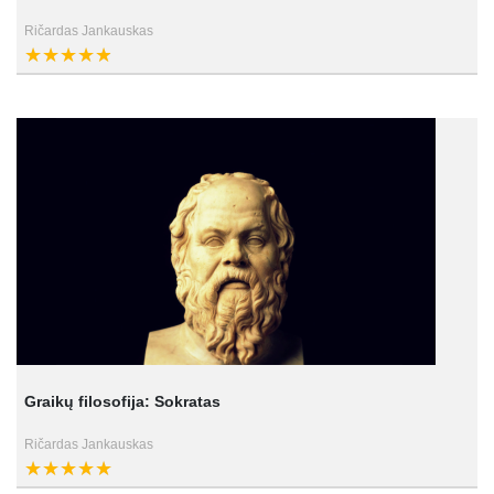
Ričardas Jankauskas
Graikų filosofija: Sokratas
Ričardas Jankauskas