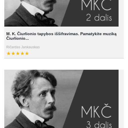
M. K. Čiurlionio tapybos iššifravimas. Pamatykite muziką
Čiurlionio...
Ričardas Jankauskas