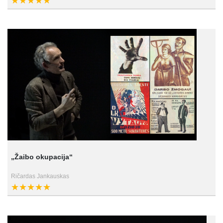
„Žaibo okupacija“
Ričardas Jankauskas