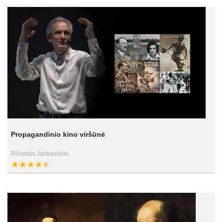
Propagandinio kino viršūnė
Ričardas Jankauskas