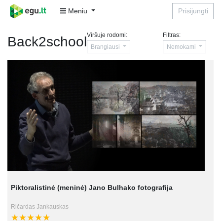
Meniu
Prisijungti
Viršuje rodomi:
Filtras:
Back2school
Brangiausi
Nemokami
Piktoralistinė (meninė) Jano Bulhako fotografija
Ričardas Jankauskas