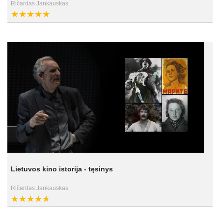
Ričardas Jankauskas
Lietuvos kino istorija - tęsinys
Ričardas Jankauskas