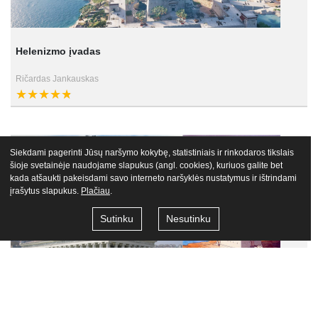
Helenizmo įvadas
Ričardas Jankauskas
Siekdami pagerinti Jūsų naršymo kokybę, statistiniais ir rinkodaros tikslais
šioje svetainėje naudojame slapukus (angl. cookies), kuriuos galite bet
kada atšaukti pakeisdami savo interneto naršyklės nustatymus ir ištrindami
įrašytus slapukus.
Plačiau
.
Sutinku
Nesutinku
Septyni pasaulio stebuklai, I dalis