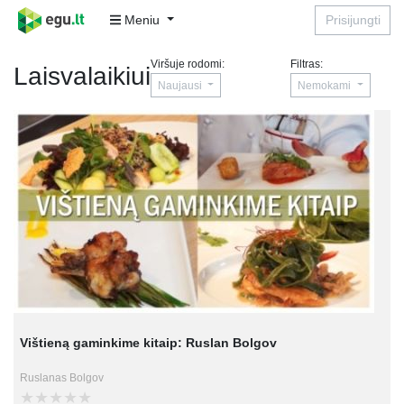
Meniu
Prisijungti
Viršuje rodomi:
Filtras:
Laisvalaikiui
Naujausi
Nemokami
Vištieną gaminkime kitaip: Ruslan Bolgov
Ruslanas Bolgov