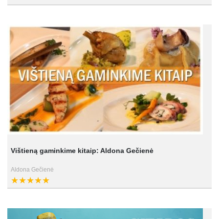
Vištieną gaminkime kitaip: Aldona Gečienė
Aldona Gečienė