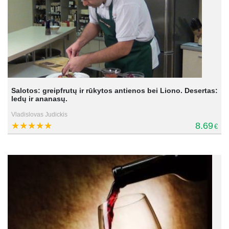
Salotos: greipfrutų ir rūkytos antienos bei Liono. Desertas:
ledų ir ananasų.
Vladislovas Judickis
8.69
€