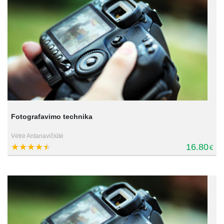
Fotografavimo technika
Vėtrė Antanavičiūtė
16.80
€