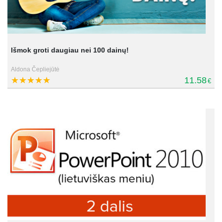
Išmok groti daugiau nei 100 dainų!
Aldona Čepliejūtė
11.58
€