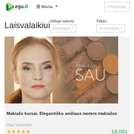
Meniu
Prisijungti
Viršuje rodomi:
Filtras:
Laisvalaikiui
Brangiausi
Su nuolaida
Makiažo kursai. Elegantiško amžiaus moters makiažas
Olga Vasilevičė
19.00
€