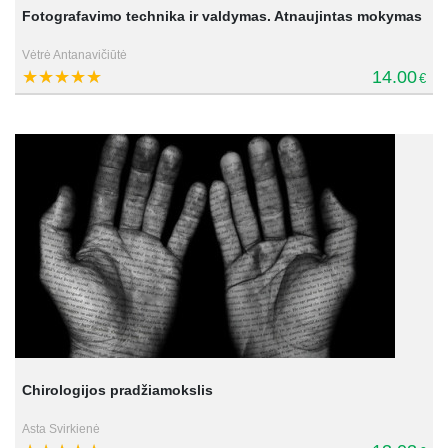
Fotografavimo technika ir valdymas. Atnaujintas mokymas
Vėtrė Antanavičiūtė
14.00
€
Chirologijos pradžiamokslis
Asta Svirkienė