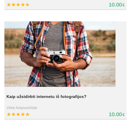
10.00
€
Kaip užsidirbti internetu iš fotografijos?
Vėtrė Antanavičiūtė
10.00
€