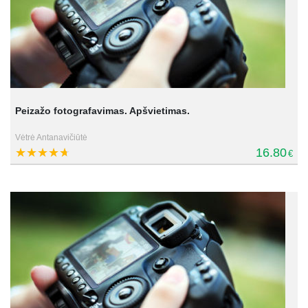
Peizažo fotografavimas. Apšvietimas.
Vėtrė Antanavičiūtė
16.80
€