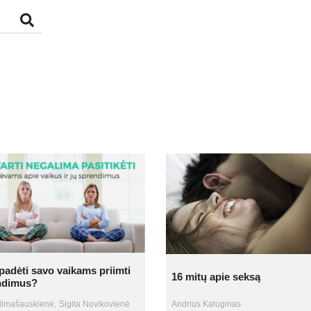
padėti savo vaikams priimti
16 mitų apie seksą
ndimus?
limašauskienė,
Sigita Novikovienė
Andrius Kaluginas