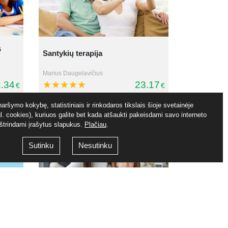
s
Santykių terapija
Marius Daugelavičius
.34
23.17
€
€
aršymo kokybę, statistiniais ir rinkodaros tikslais šioje svetainėje
. cookies), kuriuos galite bet kada atšaukti pakeisdami savo interneto
ištrindami įrašytus slapukus.
Plačiau
.
Sutinku
Nesutinku
na
Kaip tinkamai drausminti vaikus?
Jūratė Bortkevičienė