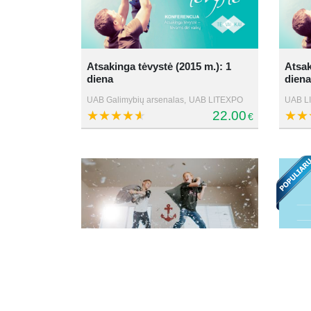
Atsakinga tėvystė (2015 m.): 1
Atsak
diena
diena
UAB Galimybių arsenalas,
UAB LITEXPO
UAB L
22.00
€
Vaikas: apribotas ar beribis? Kas
tos ribos, kam jos reikalingos ir
Atsak
kaip jas...
Vilija Malinauskaitė
Galimy