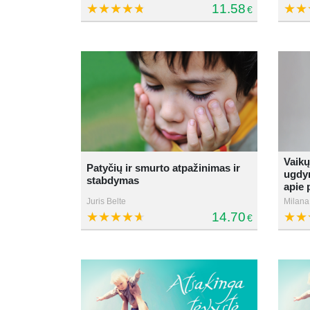
11.58
€
Vaikų
Patyčių ir smurto atpažinimas ir
ugdym
stabdymas
apie 
Juris Belte
Milana
14.70
€