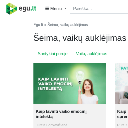
Meniu
Egu.lt
Šeima, vaikų auklėjimas
Šeima, vaikų auklėjimas
Santykiai poroje
Vaikų auklėjimas
Kaip lavinti vaiko emocinį
Kaip 
intelektą
spre
Jūratė Bortkevičienė
Rūta K