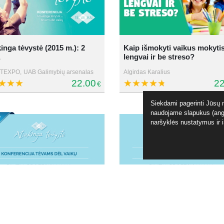
inga tėvystė (2015 m.): 2
Kaip išmokyti vaikus mokyti
lengvai ir be streso?
ITEXPO,
UAB Galimybių arsenalas
Algirdas Karalius
22.00
22
€
Siekdami pagerinti Jūsų n
naudojame slapukus (angl
naršyklės nustatymus ir 
inga tėvystė. Pirma diena
Atsakinga tėvystė. Antra die
bių Arsenalas, UAB
Galimybių Arsenalas, UAB