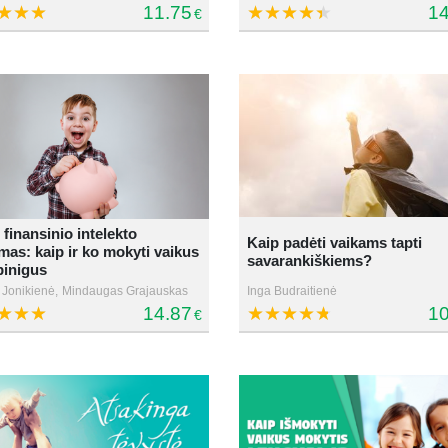
11.75
14
€
 finansinio intelekto
Kaip padėti vaikams tapti
as: kaip ir ko mokyti vaikus
savarankiškiems?
pinigus
 Jonikienė,
Mindaugas Grajauskas
Inga Budraitienė
14.87
10
€