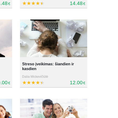
.48
14.48
€
€
Streso įveikimas: šiandien ir
kasdien
Dalia Mickevičiūtė
.00
12.00
€
€