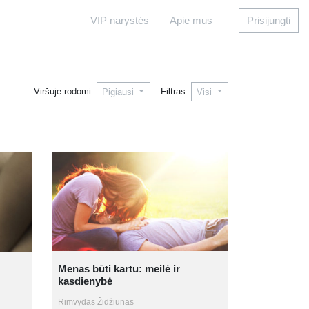
VIP narystės
Apie mus
Prisijungti
Viršuje rodomi:
Filtras:
Pigiausi
Visi
Menas būti kartu: meilė ir
kasdienybė
Rimvydas Židžiūnas