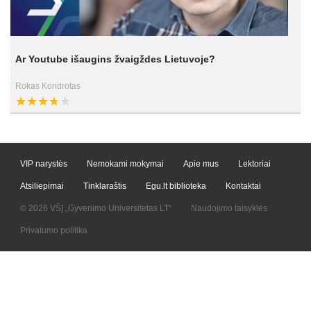
Ar Youtube išaugins žvaigždes Lietuvoje?
Rokas Kondrotas
VIP narystės
Nemokami mokymai
Apie mus
Lektoriai
Atsiliepimai
Tinklaraštis
Egu.lt biblioteka
Kontaktai
© 2026 VŠĮ „Gyvenimo Universitetas LT“
Naudojimo taisyklės
Privatumo politika