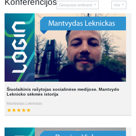
Konferencijos
Geriausiai vertinami
Visi
Šiuolaikinis rašytojas socialinėse medijose. Mantvydo
Leknicko sėkmės istorija
Mantvydas Leknickas