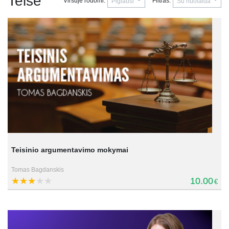
Teisė
Viršuje rodomi:
Filtras:
Pigiausi
Su nuolaida
Teisinio argumentavimo mokymai
Tomas Bagdanskis
10.00
€