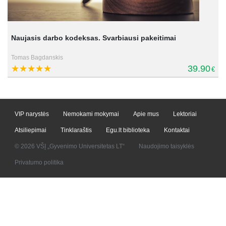
Naujasis darbo kodeksas. Svarbiausi pakeitimai
Tomas Bagdanskis
39.90
€
VIP narystės
Nemokami mokymai
Apie mus
Lektoriai
Atsiliepimai
Tinklaraštis
Egu.lt biblioteka
Kontaktai
© 2026 VŠĮ „Gyvenimo Universitetas LT“
Naudojimo taisyklės
Privatumo politika