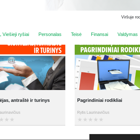
Viršuje ro
 Viešieji ryšiai
Personalas
Teisė
Finansai
Valdymas
ėjas, antraštė ir turinys
Pagrindiniai rodikliai
aurinavičius
Rytis Laurinavičius