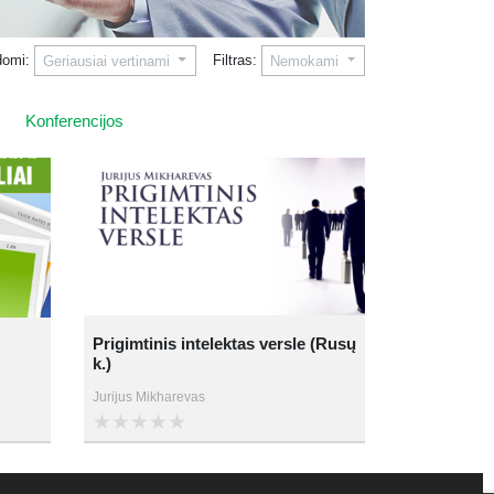
domi:
Filtras:
Geriausiai vertinami
Nemokami
Konferencijos
Prigimtinis intelektas versle (Rusų
k.)
Jurijus Mikharevas