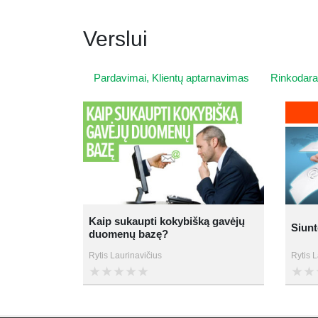
Verslui
Pardavimai, Klientų aptarnavimas
Rinkodara,
Kaip sukaupti kokybišką gavėjų
Siunt
duomenų bazę?
Rytis Laurinavičius
Rytis L