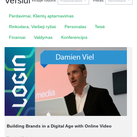
Verslui
Viršuje rodomi:
Filtras:
Populiariausi
Nemokami
Pardavimai, Klientų aptarnavimas
Rinkodara, Viešieji ryšiai
Personalas
Teisė
Finansai
Valdymas
Konferencijos
Building Brands in a Digital Age with Online Video