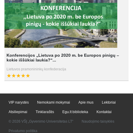
Konferencijos „Lietuva po 2020 m. be Europos pinigų –
kokie iššūkiai laukia?“...
Lietuvos pramonininkų konfederacija
VIP narystės
Nemokami mokymai
Apie mus
Lektoriai
Atsiliepimai
Tinklaraštis
Egu.lt biblioteka
Kontaktai
© 2026 VŠĮ „Gyvenimo Universitetas LT“
Naudojimo taisyklės
Privatumo politika