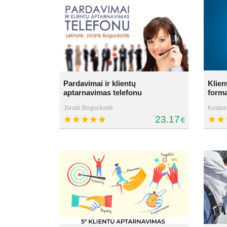
Pardavimai ir klientų
Klien
aptarnavimas telefonu
form
Jūratė Boguckaitė
Kostas 
23.17
€