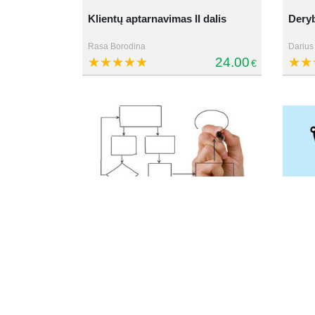
Klientų aptarnavimas II dalis
Dery
Rasa Borodina
Darius
24.00
€
Projekto veiklos planavimas
Klien
Aušra Gaivenienė
Rasa B
13.90
€