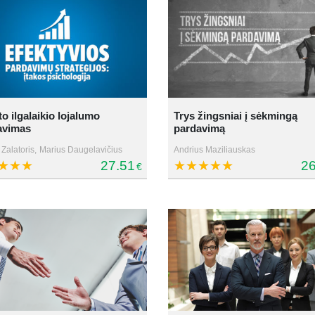
to ilgalaikio lojalumo
Trys žingsniai į sėkmingą
avimas
pardavimą
Zalatoris,
Marius Daugelavičius
Andrius Maziliauskas
27.51
26
€