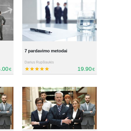
7 pardavimo metodai
Darius Rupšlaukis
.00
19.90
€
€