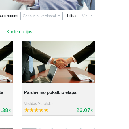
šuje rodomi:
Filtras:
Geriausiai vertinami
Visi
Konferencijos
ta
Pardavimo pokalbio etapai
Vitoldas Masalskis
.38
26.07
€
€