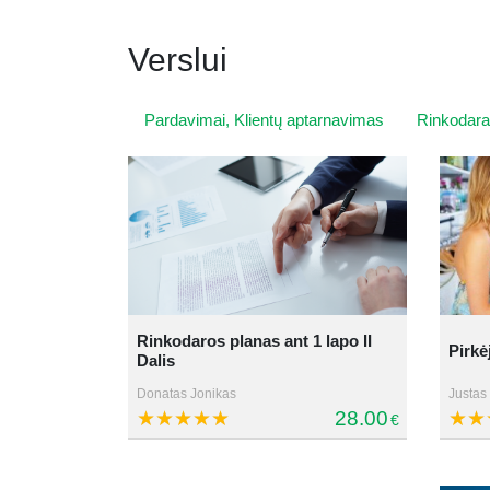
Verslui
Pardavimai, Klientų aptarnavimas
Rinkodara,
Rinkodaros planas ant 1 lapo II
Pirkėj
Dalis
Donatas Jonikas
Justas
28.00
€