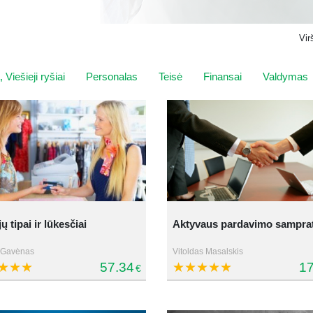
Vir
 Viešieji ryšiai
Personalas
Teisė
Finansai
Valdymas
ų tipai ir lūkesčiai
Aktyvaus pardavimo sampra
 Gavėnas
Vitoldas Masalskis
57.34
17
€