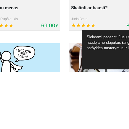
bų menas
Skatinti ar bausti?
 Rupšlaukis
Juris Belte
69.00
8
€
Siekdami pagerinti Jūsų n
naudojame slapukus (angl
naršyklės nustatymus ir 
Veiklos planavimas ir užduo
tų aptarnavimas. I dalis
valdymas
orodina
Justas Gavėnas
24.00
8
€