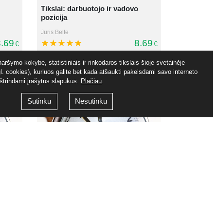
Tikslai: darbuotojo ir vadovo
pozicija
Juris Belte
.69
8.69
€
€
aršymo kokybę, statistiniais ir rinkodaros tikslais šioje svetainėje
. cookies), kuriuos galite bet kada atšaukti pakeisdami savo interneto
ištrindami įrašytus slapukus.
Plačiau
.
Sutinku
Nesutinku
čių
Užduočių tipai, trukdžiai ir
darbingumas
Justas Gavėnas
.69
8.69
€
€