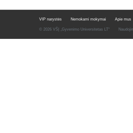
VIP narystės
Nemokami mokymai
Apie mus
© 2026 VŠĮ „Gyvenimo Universitetas LT“
Naudoji