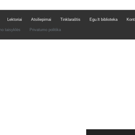
Lektoriai
Atsiliepimai
Tinklaraštis
Egu.lt biblioteka
Kont
mo taisyklės
Privatumo politika