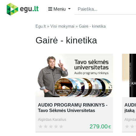
Meniu
Egu.lt
Visi mokymai
Gairė - kinetika
Gairė - kinetika
AUDIO PROGRAMŲ RINKINYS -
AUDI
Tavo Sėkmės Universitetas
įtak
Algirdas Karalius
Algirda
279.00
€