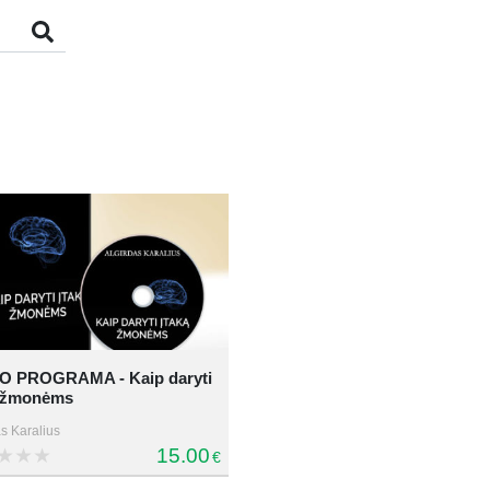
O PROGRAMA - Kaip daryti
ą žmonėms
s Karalius
15.00
€