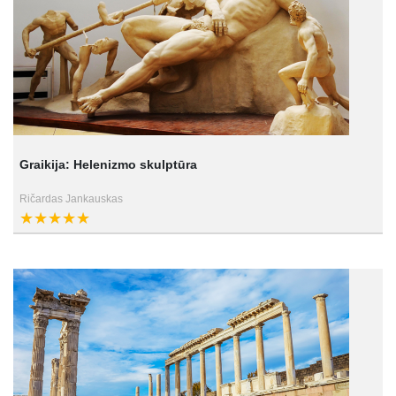
Graikija: Helenizmo skulptūra
Ričardas Jankauskas