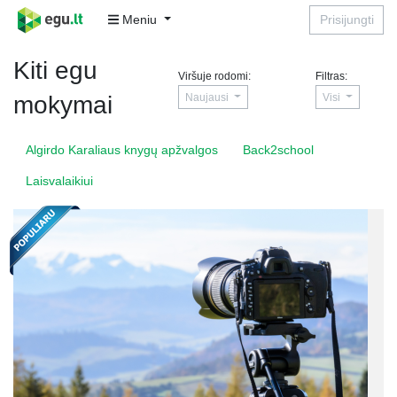
Meniu
Prisijungti
Kiti egu
Viršuje rodomi:
Filtras:
Naujausi
Visi
mokymai
Algirdo Karaliaus knygų apžvalgos
Back2school
Laisvalaikiui