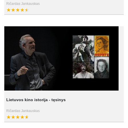
Ričardas Jankauskas
Lietuvos kino istorija - tęsinys
Ričardas Jankauskas