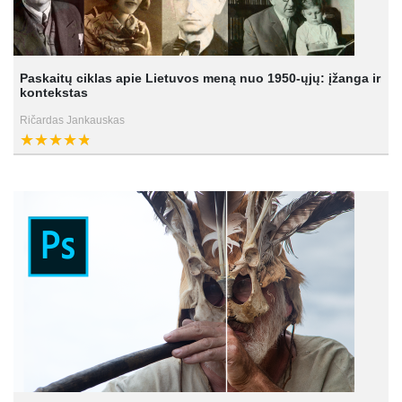
Paskaitų ciklas apie Lietuvos meną nuo 1950-ųjų: įžanga ir
kontekstas
Ričardas Jankauskas