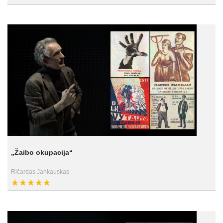
„Žaibo okupacija“
Ričardas Jankauskas