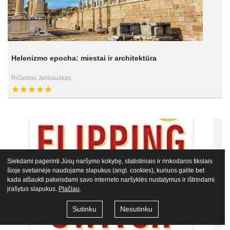
Helenizmo epocha: miestai ir architektūra
Ričardas Jankauskas
Siekdami pagerinti Jūsų naršymo kokybę, statistiniais ir rinkodaros tikslais
šioje svetainėje naudojame slapukus (angl. cookies), kuriuos galite bet
kada atšaukti pakeisdami savo interneto naršyklės nustatymus ir ištrindami
įrašytus slapukus.
Plačiau
.
Sutinku
Nesutinku