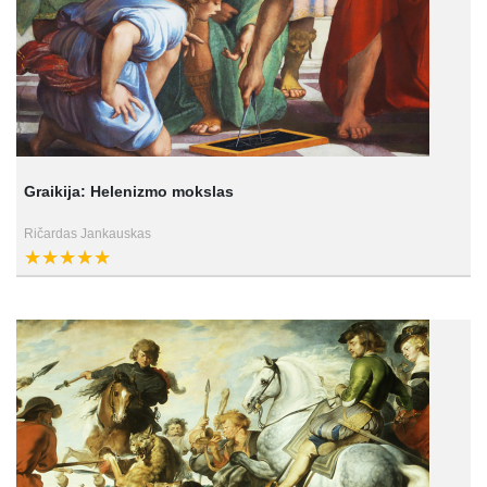
Graikija: Helenizmo mokslas
Ričardas Jankauskas