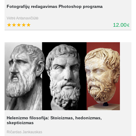
Fotografijų redagavimas Photoshop programa
Vėtrė Antanavičiūtė
12.00
€
Helenizmo filosofija: Stoicizmas, hedonizmas,
skepticizmas
Ričardas Jankauskas