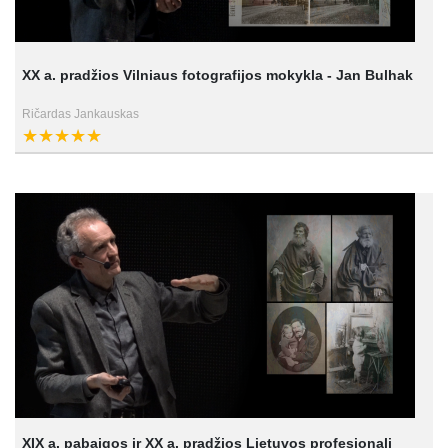
XX a. pradžios Vilniaus fotografijos mokykla - Jan Bulhak
Ričardas Jankauskas
XIX a. pabaigos ir XX a. pradžios Lietuvos profesionali