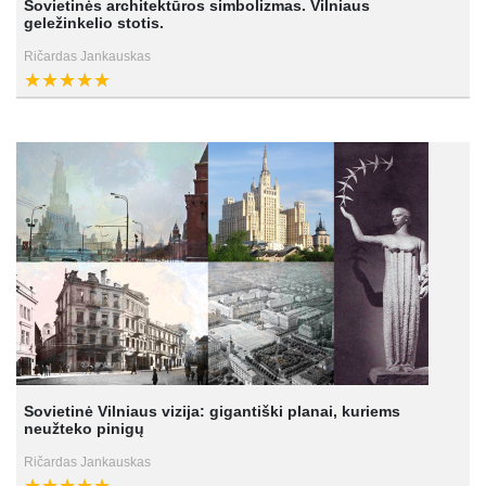
Sovietinės architektūros simbolizmas. Vilniaus
geležinkelio stotis.
Ričardas Jankauskas
Sovietinė Vilniaus vizija: gigantiški planai, kuriems
neužteko pinigų
Ričardas Jankauskas