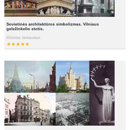
Sovietinės architektūros simbolizmas. Vilniaus
geležinkelio stotis.
Ričardas Jankauskas