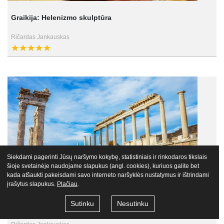
Graikija: Helenizmo skulptūra
Ričardas Jankauskas
Siekdami pagerinti Jūsų naršymo kokybę, statistiniais ir rinkodaros tikslais
šioje svetainėje naudojame slapukus (angl. cookies), kuriuos galite bet
kada atšaukti pakeisdami savo interneto naršyklės nustatymus ir ištrindami
įrašytus slapukus.
Plačiau
.
Sutinku
Nesutinku
Helenizmo epocha: miestai ir architektūra