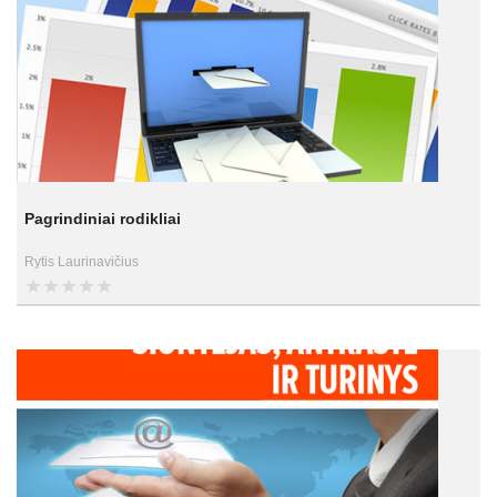
Pagrindiniai rodikliai
Rytis Laurinavičius