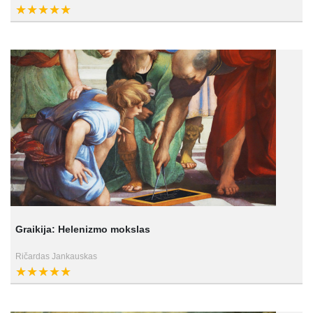
Graikija: Helenizmo mokslas
Ričardas Jankauskas