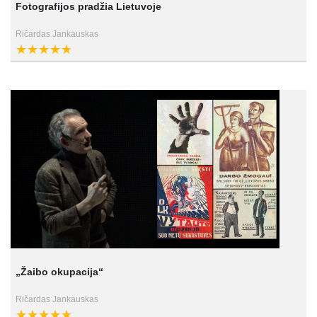
Fotografijos pradžia Lietuvoje
Ričardas Jankauskas
„Žaibo okupacija“
Ričardas Jankauskas