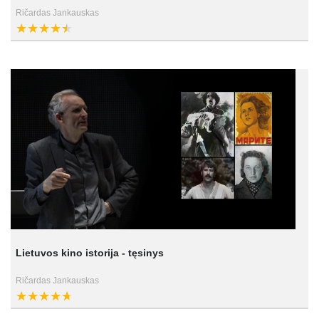
Ričardas Jankauskas
Lietuvos kino istorija - tęsinys
Ričardas Jankauskas