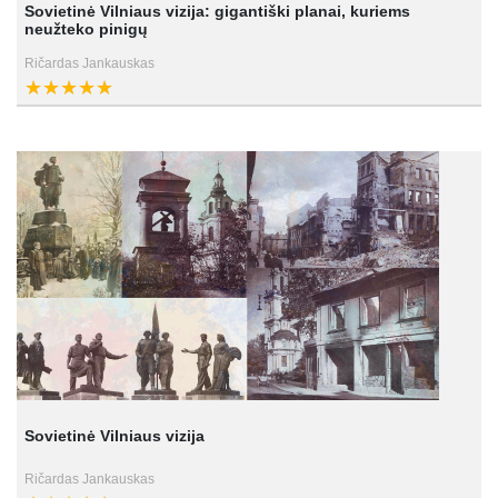
Sovietinė Vilniaus vizija: gigantiški planai, kuriems
neužteko pinigų
Ričardas Jankauskas
Sovietinė Vilniaus vizija
Ričardas Jankauskas