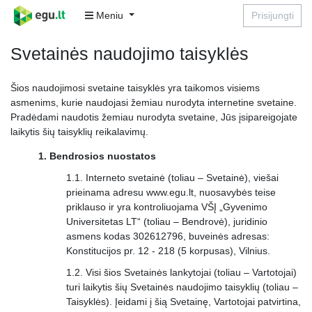
Meniu
Prisijungti
Svetainės naudojimo taisyklės
Šios naudojimosi svetaine taisyklės yra taikomos visiems
asmenims, kurie naudojasi žemiau nurodyta internetine svetaine.
Pradėdami naudotis žemiau nurodyta svetaine, Jūs įsipareigojate
laikytis šių taisyklių reikalavimų.
Bendrosios nuostatos
Interneto svetainė (toliau – Svetainė), viešai
prieinama adresu www.egu.lt, nuosavybės teise
priklauso ir yra kontroliuojama VŠĮ „Gyvenimo
Universitetas LT“ (toliau – Bendrovė), juridinio
asmens kodas 302612796, buveinės adresas:
Konstitucijos pr. 12 - 218 (5 korpusas), Vilnius.
Visi šios Svetainės lankytojai (toliau – Vartotojai)
turi laikytis šių Svetainės naudojimo taisyklių (toliau –
Taisyklės). Įeidami į šią Svetainę, Vartotojai patvirtina,