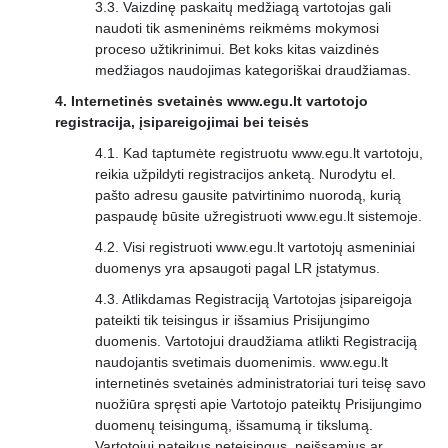
Vaizdinę paskaitų medžiagą vartotojas gali
naudoti tik asmeninėms reikmėms mokymosi
proceso užtikrinimui. Bet koks kitas vaizdinės
medžiagos naudojimas kategoriškai draudžiamas.
Internetinės svetainės www.egu.lt vartotojo
registracija, įsipareigojimai bei teisės
Kad taptumėte registruotu www.egu.lt vartotoju,
reikia užpildyti registracijos anketą. Nurodytu el.
pašto adresu gausite patvirtinimo nuorodą, kurią
paspaudę būsite užregistruoti www.egu.lt sistemoje.
Visi registruoti www.egu.lt vartotojų asmeniniai
duomenys yra apsaugoti pagal LR įstatymus.
Atlikdamas Registraciją Vartotojas įsipareigoja
pateikti tik teisingus ir išsamius Prisijungimo
duomenis. Vartotojui draudžiama atlikti Registraciją
naudojantis svetimais duomenimis. www.egu.lt
internetinės svetainės administratoriai turi teisę savo
nuožiūra spręsti apie Vartotojo pateiktų Prisijungimo
duomenų teisingumą, išsamumą ir tikslumą.
Vartotojui pateikus neteisingus, neišsamius ar