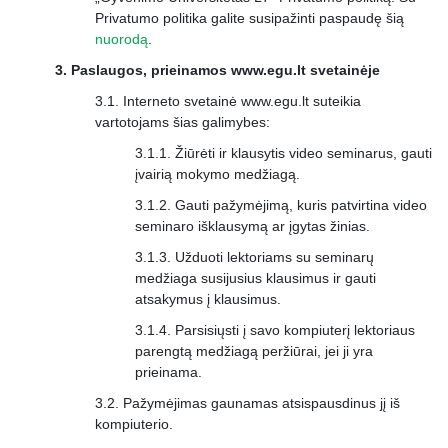
Privatumo politika galite susipažinti paspaudę šią
nuorodą
.
Paslaugos, prieinamos www.egu.lt svetainėje
Interneto svetainė www.egu.lt suteikia
vartotojams šias galimybes:
Žiūrėti ir klausytis video seminarus, gauti
įvairią mokymo medžiagą.
Gauti pažymėjimą, kuris patvirtina video
seminaro išklausymą ar įgytas žinias.
Užduoti lektoriams su seminarų
medžiaga susijusius klausimus ir gauti
atsakymus į klausimus.
Parsisiųsti į savo kompiuterį lektoriaus
parengtą medžiagą peržiūrai, jei ji yra
prieinama.
Pažymėjimas gaunamas atsispausdinus jį iš
kompiuterio.