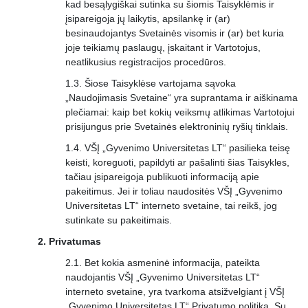
kad besąlygiškai sutinka su šiomis Taisyklėmis ir
įsipareigoja jų laikytis, apsilankę ir (ar)
besinaudojantys Svetainės visomis ir (ar) bet kuria
joje teikiamų paslaugų, įskaitant ir Vartotojus,
neatlikusius registracijos procedūros.
Šiose Taisyklėse vartojama sąvoka
„Naudojimasis Svetaine“ yra suprantama ir aiškinama
plečiamai: kaip bet kokių veiksmų atlikimas Vartotojui
prisijungus prie Svetainės elektroninių ryšių tinklais.
VŠĮ „Gyvenimo Universitetas LT“ pasilieka teisę
keisti, koreguoti, papildyti ar pašalinti šias Taisykles,
tačiau įsipareigoja publikuoti informaciją apie
pakeitimus. Jei ir toliau naudositės VŠĮ „Gyvenimo
Universitetas LT“ interneto svetaine, tai reikš, jog
sutinkate su pakeitimais.
Privatumas
Bet kokia asmeninė informacija, pateikta
naudojantis VŠĮ „Gyvenimo Universitetas LT“
interneto svetaine, yra tvarkoma atsižvelgiant į VŠĮ
„Gyvenimo Universitetas LT“ Privatumo politiką. Su