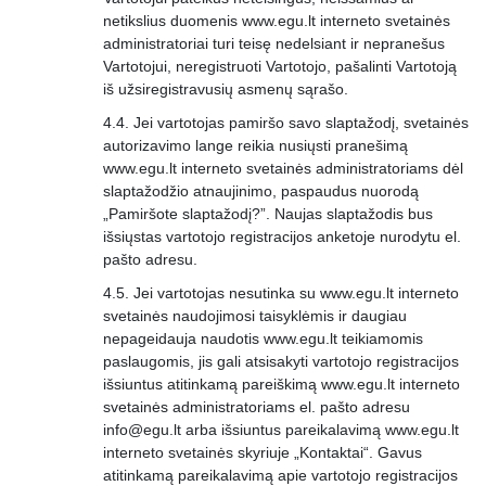
netikslius duomenis www.egu.lt interneto svetainės
administratoriai turi teisę nedelsiant ir nepranešus
Vartotojui, neregistruoti Vartotojo, pašalinti Vartotoją
iš užsiregistravusių asmenų sąrašo.
Jei vartotojas pamiršo savo slaptažodį, svetainės
autorizavimo lange reikia nusiųsti pranešimą
www.egu.lt interneto svetainės administratoriams dėl
slaptažodžio atnaujinimo, paspaudus nuorodą
„Pamiršote slaptažodį?”. Naujas slaptažodis bus
išsiųstas vartotojo registracijos anketoje nurodytu el.
pašto adresu.
Jei vartotojas nesutinka su www.egu.lt interneto
svetainės naudojimosi taisyklėmis ir daugiau
nepageidauja naudotis www.egu.lt teikiamomis
paslaugomis, jis gali atsisakyti vartotojo registracijos
išsiuntus atitinkamą pareiškimą www.egu.lt interneto
svetainės administratoriams el. pašto adresu
info@egu.lt
arba išsiuntus pareikalavimą www.egu.lt
interneto svetainės skyriuje „Kontaktai“. Gavus
atitinkamą pareikalavimą apie vartotojo registracijos