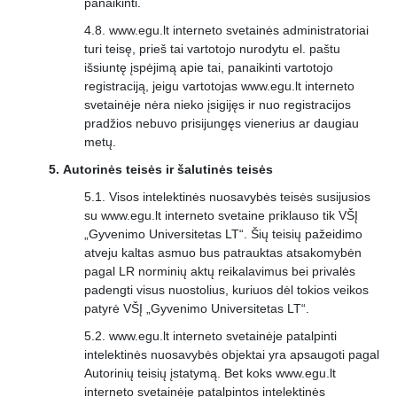
panaikinti.
www.egu.lt interneto svetainės administratoriai
turi teisę, prieš tai vartotojo nurodytu el. paštu
išsiuntę įspėjimą apie tai, panaikinti vartotojo
registraciją, jeigu vartotojas www.egu.lt interneto
svetainėje nėra nieko įsigijęs ir nuo registracijos
pradžios nebuvo prisijungęs vienerius ar daugiau
metų.
Autorinės teisės ir šalutinės teisės
Visos intelektinės nuosavybės teisės susijusios
su www.egu.lt interneto svetaine priklauso tik VŠĮ
„Gyvenimo Universitetas LT“. Šių teisių pažeidimo
atveju kaltas asmuo bus patrauktas atsakomybėn
pagal LR norminių aktų reikalavimus bei privalės
padengti visus nuostolius, kuriuos dėl tokios veikos
patyrė VŠĮ „Gyvenimo Universitetas LT“.
www.egu.lt interneto svetainėje patalpinti
intelektinės nuosavybės objektai yra apsaugoti pagal
Autorinių teisių įstatymą. Bet koks www.egu.lt
interneto svetainėje patalpintos intelektinės