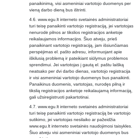
panaikinimą, visi asmeniniai vartotojo duomenys per
vieną darbo dieną bus ištrinti.
www.egu.lt interneto svetainės administratoriai
turi teisę panaikinti vartotojo registraciją, jei vartotojas
nenurodė pilnos ar tikslios registracijos anketoje
reikalaujamos informacijos. Šiuo atveju, prieš
panaikinant vartotojo registraciją, jam išsiunčiamas
perspėjimas el. pašto adresu, informuojant apie
iškilusią problemą ir pateikiant siūlymus problemos
sprendimui. Jei vartotojas į gautą el. paštu laišką
neatsako per dvi darbo dienas, vartotojo registracija
ir visi asmeniniai vartotojo duomenys bus panaikinti.
Panaikinus duomenis, vartotojas, nurodęs pilną ir
tikslią registracijos anketoje reikalaujamą informaciją,
gali užsiregistruoti pakartotinai.
www.egu.lt interneto svetainės administratoriai
turi teisę panaikinti vartotojo registraciją be vartotojo
sutikimo, jei vartotojas nesilaiko ar pažeidžia
www.egu.lt interneto svetainės naudojimosi taisykles.
Šiuo atveju visi asmeniniai vartotojo duomenys bus