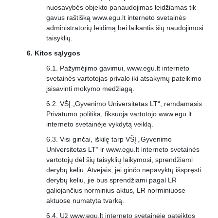
nuosavybės objekto panaudojimas leidžiamas tik
gavus raštišką www.egu.lt interneto svetainės
administratorių leidimą bei laikantis šių naudojimosi
taisyklių.
Kitos sąlygos
Pažymėjimo gavimui, www.egu.lt interneto
svetainės vartotojas privalo iki atsakymų pateikimo
įsisavinti mokymo medžiagą.
VŠĮ „Gyvenimo Universitetas LT“, remdamasis
Privatumo politika, fiksuoja vartotojo www.egu.lt
interneto svetainėje vykdytą veiklą.
Visi ginčai, iškilę tarp VŠĮ „Gyvenimo
Universitetas LT“ ir www.egu.lt interneto svetainės
vartotojų dėl šių taisyklių laikymosi, sprendžiami
derybų keliu. Atvejais, jei ginčo nepavyktų išspręsti
derybų keliu, jie bus sprendžiami pagal LR
galiojančius norminius aktus, LR norminiuose
aktuose numatyta tvarką.
Už www.egu.lt interneto svetainėje pateiktos