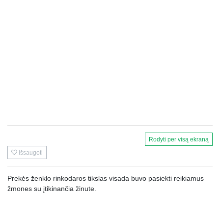
Rodyti per visą ekraną
Išsaugoti
Prekės ženklo rinkodaros tikslas visada buvo pasiekti reikiamus
žmones su įtikinančia žinute.