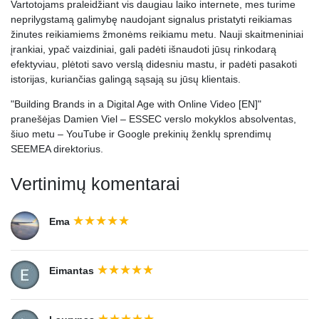
Vartotojams praleidžiant vis daugiau laiko internete, mes turime
neprilygstamą galimybę naudojant signalus pristatyti reikiamas
žinutes reikiamiems žmonėms reikiamu metu. Nauji skaitmeniniai
įrankiai, ypač vaizdiniai, gali padėti išnaudoti jūsų rinkodarą
efektyviau, plėtoti savo verslą didesniu mastu, ir padėti pasakoti
istorijas, kuriančias galingą sąsają su jūsų klientais.
"Building Brands in a Digital Age with Online Video [EN]"
pranešėjas
Damien Viel – ESSEC verslo mokyklos absolventas,
šiuo metu – YouTube ir Google prekinių ženklų sprendimų
SEEMEA direktorius.
Vertinimų komentarai
Ema
Eimantas