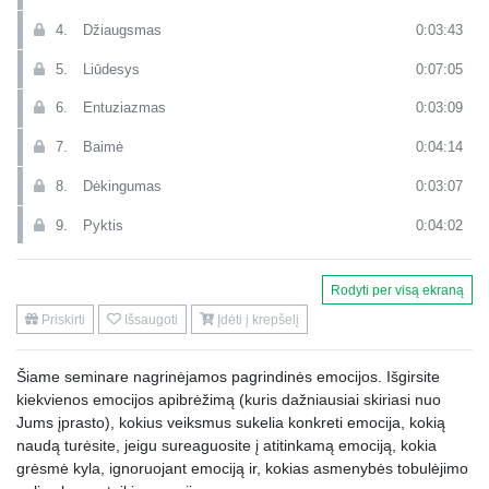
4.
Džiaugsmas
0:03:43
5.
Liūdesys
0:07:05
6.
Entuziazmas
0:03:09
7.
Baimė
0:04:14
8.
Dėkingumas
0:03:07
9.
Pyktis
0:04:02
10.
Išdydumas (elgesys)
0:03:25
Rodyti per visą ekraną
11.
Kaltė
0:06:00
Priskirti
Išsaugoti
Įdėti į krepšelį
12.
Išdidumas (identitetas)
0:03:44
Šiame seminare nagrinėjamos pagrindinės emocijos. Išgirsite
13.
Gėda
0:04:06
kiekvienos emocijos apibrėžimą (kuris dažniausiai skiriasi nuo
14.
Malonumas
0:04:40
Jums įprasto), kokius veiksmus sukelia konkreti emocija, kokią
naudą turėsite, jeigu sureaguosite į atitinkamą emociją, kokia
15.
Troškimas
0:05:55
grėsmė kyla, ignoruojant emociją ir, kokias asmenybės tobulėjimo