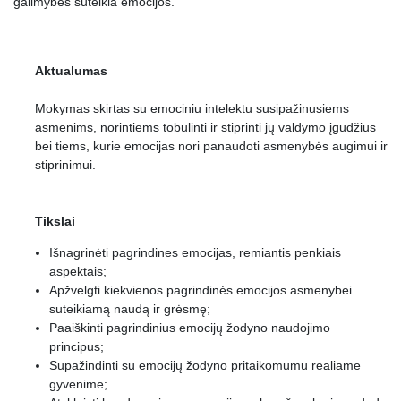
galimybes suteikia emocijos.
16.
Nuobodulys
0:03:24
17.
Santrauka
0:01:28
Aktualumas
Mokymas skirtas su emociniu intelektu susipažinusiems
asmenims, norintiems tobulinti ir stiprinti jų valdymo įgūdžius
bei tiems, kurie emocijas nori panaudoti asmenybės augimui ir
stiprinimui.
Tikslai
Išnagrinėti pagrindines emocijas, remiantis penkiais
aspektais;
Apžvelgti kiekvienos pagrindinės emocijos asmenybei
suteikiamą naudą ir grėsmę;
Paaiškinti pagrindinius emocijų žodyno naudojimo
principus;
Supažindinti su emocijų žodyno pritaikomumu realiame
gyvenime;