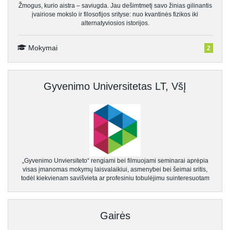
Žmogus, kurio aistra – saviugda. Jau dešimtmetį savo žinias gilinantis
įvairiose mokslo ir filosofijos srityse: nuo kvantinės fizikos iki
alternatyviosios istorijos.
Mokymai
2
Gyvenimo Universitetas LT, VšĮ
„Gyvenimo Unviersiteto“ rengiami bei filmuojami seminarai aprėpia
visas įmanomas mokymų laisvalaikiui, asmenybei bei šeimai sritis,
todėl kiekvienam savišvieta ar profesiniu tobulėjimu suinteresuotam
Gairės