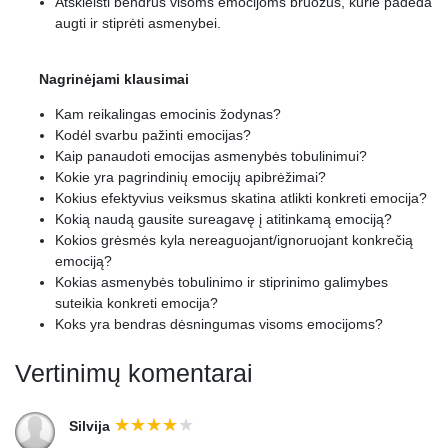
Atskleisti bendrus visoms emocijoms bruožus, kurie padeda
augti ir stiprėti asmenybei.
Nagrinėjami klausimai
Kam reikalingas emocinis žodynas?
Kodėl svarbu pažinti emocijas?
Kaip panaudoti emocijas asmenybės tobulinimui?
Kokie yra pagrindinių emocijų apibrėžimai?
Kokius efektyvius veiksmus skatina atlikti konkreti emocija?
Kokią naudą gausite sureagavę į atitinkamą emociją?
Kokios grėsmės kyla nereaguojant/ignoruojant konkrečią
emociją?
Kokias asmenybės tobulinimo ir stiprinimo galimybes
suteikia konkreti emocija?
Koks yra bendras dėsningumas visoms emocijoms?
Vertinimų komentarai
Silvija