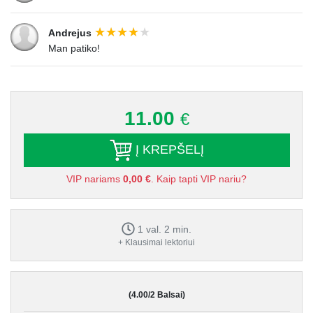
Andrejus
Man patiko!
11.00
€
Į KREPŠELĮ
VIP nariams
0,00 €
. Kaip tapti VIP nariu?
1 val. 2 min.
+ Klausimai lektoriui
(4.00/2 Balsai)