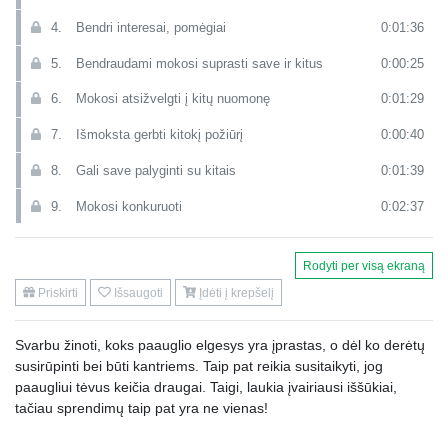
4.
Bendri interesai, pomėgiai
0:01:36
5.
Bendraudami mokosi suprasti save ir kitus
0:00:25
6.
Mokosi atsižvelgti į kitų nuomonę
0:01:29
7.
Išmoksta gerbti kitokį požiūrį
0:00:40
8.
Gali save palyginti su kitais
0:01:39
9.
Mokosi konkuruoti
0:02:37
10.
Mokosi pasitikėjimo, ištikimybės
0:01:04
Rodyti per visą ekraną
11.
Ieško savo vertybių ir gyvenimo tikslų
0:01:24
Priskirti
Išsaugoti
Įdėti į krepšelį
12.
Tenkina artumo, draugystės, intymumo poreikį
0:00:21
Svarbu žinoti, koks paauglio elgesys yra įprastas, o dėl ko derėtų
13.
Dalijasi išgyvenimais, kuriuos ne visada gali atskleisti tėvams
0:02:50
susirūpinti bei būti kantriems. Taip pat reikia susitaikyti, jog
14.
Kaip elgtis su paauglio draugais?
0:00:10
paaugliui tėvus keičia draugai. Taigi, laukia įvairiausi iššūkiai,
tačiau sprendimų taip pat yra ne vienas!
15.
Susipažinkite su jo draugais
0:01:19