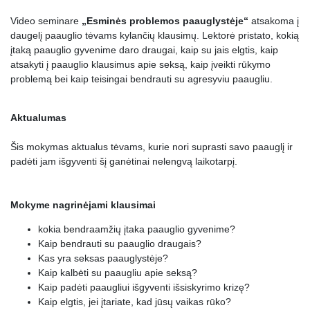
16.
Nuolat domėkitės jo draugais
0:01:13
Video seminare
„Esminės problemos paauglystėje“
atsakoma į
17.
Nekritikuokite jo draugų
0:02:15
daugelį paauglio tėvams kylančių klausimų. Lektorė pristato, kokią
įtaką paauglio gyvenime daro draugai, kaip su jais elgtis, kaip
18.
Nelyginkite jo su draugais
0:01:22
atsakyti į paauglio klausimus apie seksą, kaip įveikti rūkymo
problemą bei kaip teisingai bendrauti su agresyviu paaugliu.
19.
Niekada nekritikuokite paauglio prie draugų
0:01:03
20.
Nesielkite su paaugliu prie draugų, kaip su vaiku
0:00:46
Aktualumas
21.
Jei leidžiate nakvoti pas draugus, sužinokite kur miegos
0:03:55
Šis mokymas aktualus tėvams, kurie nori suprasti savo paauglį ir
22.
Leiskite vakarėlius daryti Jūsų namuose
0:02:32
padėti jam išgyventi šį ganėtinai nelengvą laikotarpį.
23.
Kai ateina draugai į svečius nelyskite nuolatos jiems į akis
0:01:05
Mokyme nagrinėjami klausimai
24.
Jei Jūsų vaikas neturi draugų, išsiaiškinkite kodėl ir padėkite susirasti
0:03:13
kokia bendraamžių įtaka paauglio gyvenime?
25.
Pirma pareigos, tada draugai
0:01:04
Kaip bendrauti su paauglio draugais?
26.
Kas yra seksas paauglystėje
0:00:52
Kas yra seksas paauglystėje?
Kaip kalbėti su paaugliu apie seksą?
27.
Noras būti patraukliam
0:00:16
Kaip padėti paaugliui išgyventi išsiskyrimo krizę?
Kaip elgtis, jei įtariate, kad jūsų vaikas rūko?
28.
Noras tapti suaugusiu
0:00:17