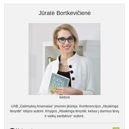
Jūratė Bortkevičienė
lektorė
UAB „Galimybių Arsenalas“ įmonės įkūrėja. Konferencijos „Atsakinga
tėvystė“ idėjos autorė. Knygos „Atsakinga tėvystė: kelias į darnius tėvų
ir vaikų santykius“ autorė.