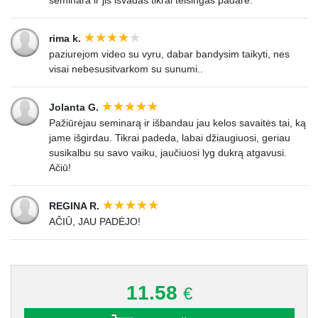
seminara ir jis isvadas tikrai teisingas padare.
54.
Agresijos išliejimo būdai
0:05:28
rima k.
paziurejom video su vyru, dabar bandysim taikyti, nes
visai nebesusitvarkom su sunumi..
Jolanta G.
Pažiūrėjau seminarą ir išbandau jau kelos savaitės tai, ką
jame išgirdau. Tikrai padeda, labai džiaugiuosi, geriau
susikalbu su savo vaiku, jaučiuosi lyg dukrą atgavusi.
Ačiū!
REGINA R.
AČIŪ, JAU PADĖJO!
11.58
€