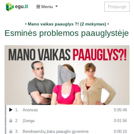
Meniu
Prisijungti
• Mano vaikas paauglys ?! (2 mokymas) •
Esminės problemos paauglystėje
1.
Anonsas
0:05:49
2.
Įžanga
0:01:56
3.
Bendraamžių įtaka paauglio gyvenime
0:00:10