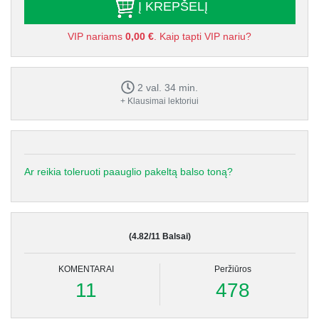
Į KREPŠELĮ
VIP nariams
0,00 €
. Kaip tapti VIP nariu?
2 val. 34 min.
+ Klausimai lektoriui
Ar reikia toleruoti paauglio pakeltą balso toną?
(4.82/11 Balsai)
KOMENTARAI
Peržiūros
11
478