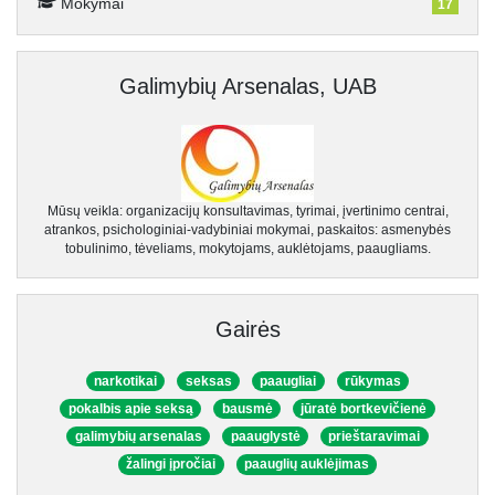
Mokymai
17
Galimybių Arsenalas, UAB
Mūsų veikla: organizacijų konsultavimas, tyrimai, įvertinimo centrai,
atrankos, psichologiniai-vadybiniai mokymai, paskaitos: asmenybės
tobulinimo, tėveliams, mokytojams, auklėtojams, paaugliams.
Gairės
narkotikai
seksas
paaugliai
rūkymas
pokalbis apie seksą
bausmė
jūratė bortkevičienė
galimybių arsenalas
paauglystė
prieštaravimai
žalingi įpročiai
paauglių auklėjimas