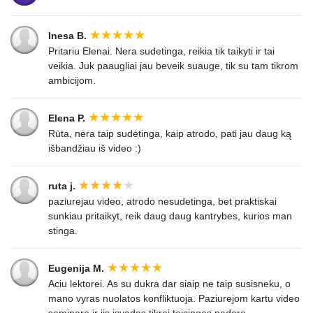
41.
Kaip pasakyti savo vaikinui, kad dar nesu pasiruošusi mylėtis ir jo neįskaudinti / neprarasti?
0:00:41
42.
Kaip veikia kontraceptikai?
0:00:29
Inesa B.
Pritariu Elenai. Nera sudetinga, reikia tik taikyti ir tai
43.
Ar galima pastoti pasimylėjus pirmą kartą
0:01:16
veikia. Juk paaugliai jau beveik suauge, tik su tam tikrom
ambicijom.
44.
Kaip padėti paaugliui išgyventi išsiskyrimo krizę?
0:13:41
45.
Požymiai, kad rūko
0:04:40
Elena P.
46.
Kodėl paaugliai rūko
0:03:57
Rūta, nėra taip sudėtinga, kaip atrodo, pati jau daug ką
išbandžiau iš video :)
47.
Kaip padėti paaugliui mesti rūkyti?
0:10:04
48.
Galimos sankcijos
0:13:44
ruta j.
paziurejau video, atrodo nesudetinga, bet praktiskai
49.
Agresija
0:00:05
sunkiau pritaikyt, reik daug daug kantrybes, kurios man
stinga.
50.
Įprastas paauglio elgesys
0:00:58
51.
Agresyvaus paauglio charakteristika
0:03:21
Eugenija M.
52.
Agresyvumą skatina
0:03:28
Aciu lektorei. As su dukra dar siaip ne taip susisneku, o
mano vyras nuolatos konfliktuoja. Paziurejom kartu video
53.
Kaip bedrauti su agresyviu paaugliu?
0:09:19