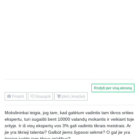
Rodyti per visą ekraną
Priskirti
Išsaugoti
Įdėti į krepšelį
Mokslininkai teigia, jog tam, kad galėtum vadintis tam tikros srities
ekspertu, turi sugaišti bent 10000 valandų mokantis ir veikiant toje
srityje. Ir iš visų ekspertų vos 3% gali vadintis tikrais meistrais. Ar
jie yra tikrieji talentai? Galbūt jiems šypsosi sėkmė? O gal jie yra
tiesiog įvaldę tam tikrus įgūdžius?