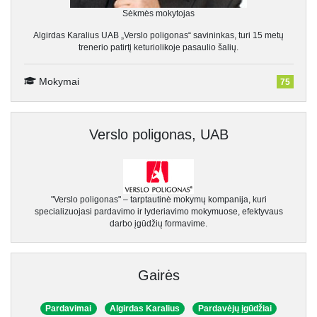
Sėkmės mokytojas
Algirdas Karalius UAB „Verslo poligonas“ savininkas, turi 15 metų
trenerio patirtį keturiolikoje pasaulio šalių.
Mokymai
75
Verslo poligonas, UAB
"Verslo poligonas" – tarptautinė mokymų kompanija, kuri
specializuojasi pardavimo ir lyderiavimo mokymuose, efektyvaus
darbo įgūdžių formavime.
Gairės
Pardavimai
Algirdas Karalius
Pardavėjų įgūdžiai