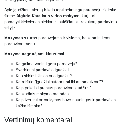
Apie įgūdžius, talentą ir kaip tapti sėkmingu pardavėju išgirsite
šiame
Algirdo Karaliaus video mokyme
, kurį turi
pamatyti kiekvienas siekiantis aukščiausių rezultatų pardavimo
srityje.
Mokymas skirtas
pardavėjams ir visiems, besidomintiems
pardavimo menu.
Mokyme nagrinėjami klausimai:
Ką galima vadinti geru pardavėju?
Svarbiausi pardavėjo įgūdžiai
Kuo skiriasi žinios nuo įgūdžių?
Ką reiškia “įgūdžiai suformuoti iki automatizmo”?
Kaip pakeisti prastus pardavimo įgūdžius?
Kaskadinis mokymo metodas
Kaip įvertinti ar mokymas buvo naudingas ir pardavėjas
kažko išmoko?
Vertinimų komentarai