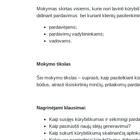
Mokymas skirtas visiems, kurie nori lavinti kūrybiš
didinant pardavimus bei kuriant klientų pasitenkin
pardavėjams;
pardavimų vadybininkams;
vadovams.
Mokymo tikslas
Šio mokymo tikslas – suprasti, kaip pasitelkiant kū
būdus, atrasti išsiskirtinių minčių, pritaikomų pard
Nagrinėjami klausimai:
Kaip susijęs kūrybiškumas ir sėkmingi pard
Kaip pasiruošti naujų idėjų generavimui?
Kaip sukurti kūrybiškumą skatinančią aplink
Kokie yra pagrindiniai kūrybiškumą didinanty