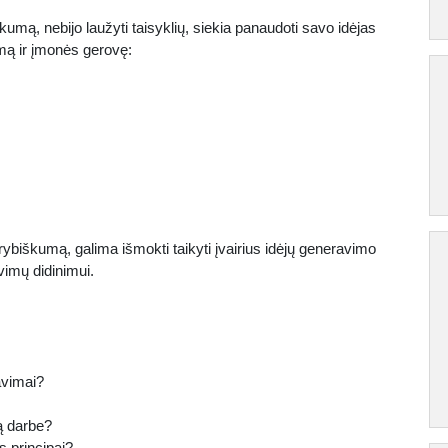
kumą, nebijo laužyti taisyklių, siekia panaudoti savo idėjas
imą ir įmonės gerovę:
rybiškumą, galima išmokti taikyti įvairius idėjų generavimo
avimų didinimui.
avimai?
ą darbe?
s principai?