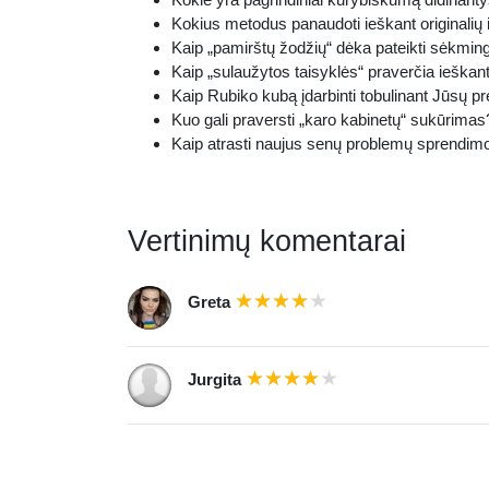
Kokius metodus panaudoti ieškant originalių 
Kaip „pamirštų žodžių“ dėka pateikti sėkmi
Kaip „sulaužytos taisyklės“ praverčia ieškant
Kaip Rubiko kubą įdarbinti tobulinant Jūsų p
Kuo gali praversti „karo kabinetų“ sukūrimas
Kaip atrasti naujus senų problemų sprendim
Vertinimų komentarai
Greta
Jurgita