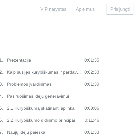
VIP narystės
Apie mus
Prisijungti
1.
Prezentacija
0:01:35
2.
Kaip susijęs kūrybiškumas ir pardavimai?
0:02:33
3.
Problemos įvardinimas
0:01:39
4.
Pasiruošimas idėjų generavimui
5.
2.1 Kūrybiškumą skatinanti aplinka
0:09:06
6.
2.2 Kūrybiškumo didinimo principai
0:11:46
7.
Naujų įdėjų paieška
0:01:33