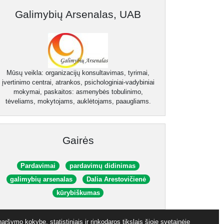
Galimybių Arsenalas, UAB
Mūsų veikla: organizacijų konsultavimas, tyrimai,
įvertinimo centrai, atrankos, psichologiniai-vadybiniai
mokymai, paskaitos: asmenybės tobulinimo,
tėveliams, mokytojams, auklėtojams, paaugliams.
Gairės
Pardavimai
pardavimų didinimas
galimybių arsenalas
Dalia Arestovičienė
kūrybiškumas
aršymo kokybę, statistiniais ir rinkodaros tikslais šioje svetainėje