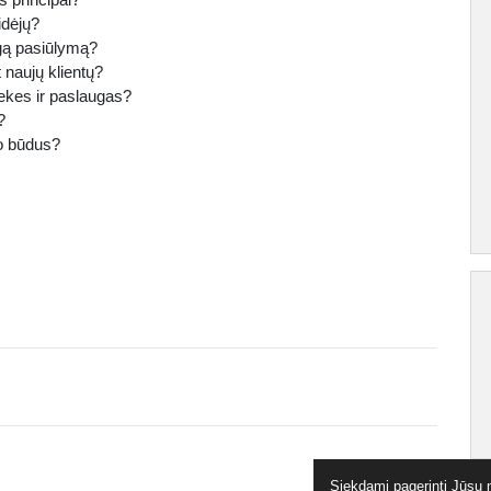
idėjų?
ngą pasiūlymą?
 naujų klientų?
rekes ir paslaugas?
?
o būdus?
Siekdami pagerinti Jūsų n