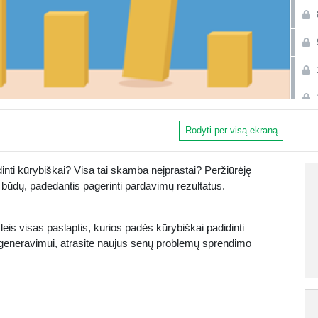
Rodyti per visą ekraną
nti kūrybiškai? Visa tai skamba neįprastai? Peržiūrėję
 būdų, padedantis pagerinti pardavimų rezultatus.
leis visas paslaptis, kurios padės kūrybiškai padidinti
ų generavimui, atrasite naujus senų problemų sprendimo