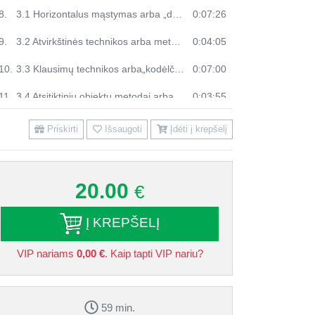
8.
3.1 Horizontalus mąstymas arba „duobių kasimo“ metodai
0:07:26
9.
3.2 Atvirkštinės technikos arba metodai „aukštyn kojom“
0:04:05
10.
3.3 Klausimų technikos arba„kodėlčiukas“
0:07:00
11.
3.4 Atsitiktinių objektų metodai arba „katė maiše“
0:03:55
12.
Sukurtų idėjų įvertinimas ir taikymas
0:03:16
Priskirti
Išsaugoti
Įdėti į krepšelį
13.
3.5 Kitos idėjos skatinančios kūrybiškumą darbe
0:04:15
14.
Mokymo santrauka
0:02:18
20.00
€
Į KREPŠELĮ
VIP nariams
0,00 €
. Kaip tapti VIP nariu?
59 min.