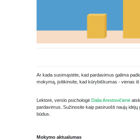
Ar kada susimąstėte, kad pardavimus galima padidi
mokymą, įsitikinsite, kad kūrybiškumas - vienas iš
Lektorė, verslo psichologė
Dalia Arestovičienė
atsk
pardavimus. Sužinosite kaip pasiruošti naujų idėj
būdus.
Mokymo aktualumas