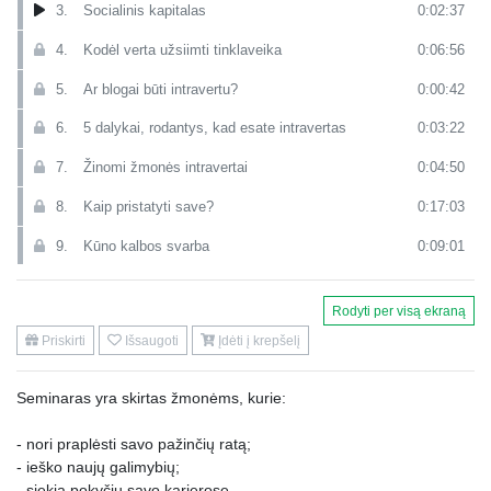
3.
Socialinis kapitalas
0:02:37
4.
Kodėl verta užsiimti tinklaveika
0:06:56
5.
Ar blogai būti intravertu?
0:00:42
6.
5 dalykai, rodantys, kad esate intravertas
0:03:22
7.
Žinomi žmonės intravertai
0:04:50
8.
Kaip pristatyti save?
0:17:03
9.
Kūno kalbos svarba
0:09:01
10.
Kaip pasiruošti naujoms pažintims?
0:07:01
Rodyti per visą ekraną
11.
Kaip kuriamas tikras ryšys?
0:06:13
Priskirti
Išsaugoti
Įdėti į krepšelį
12.
Kaip visada turėti ką pasakyti?
0:06:23
Seminaras yra skirtas žmonėms, kurie:
13.
Mokymo santrauka
0:08:30
- nori praplėsti savo pažinčių ratą;
- ieško naujų galimybių;
- siekia pokyčių savo karjerose.