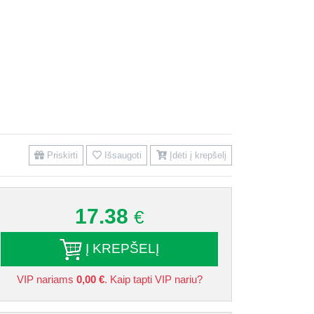
Priskirti
Išsaugoti
Įdėti į krepšelį
17.38
€
Į KREPŠELĮ
VIP nariams
0,00 €
. Kaip tapti VIP nariu?