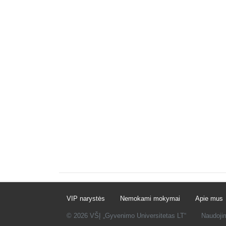
VIP narystės
Nemokami mokymai
Apie mus
© 2026 VŠĮ „Gyvenimo Universitetas LT“
Naudoji