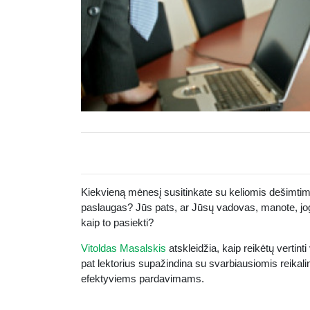
Kiekvieną mėnesį susitinkate su keliomis dešimtimis
paslaugas? Jūs pats, ar Jūsų vadovas, manote, jog 
kaip to pasiekti?
Vitoldas Masalskis
atskleidžia, kaip reikėtų vertin
pat lektorius supažindina su svarbiausiomis reika
efektyviems pardavimams.