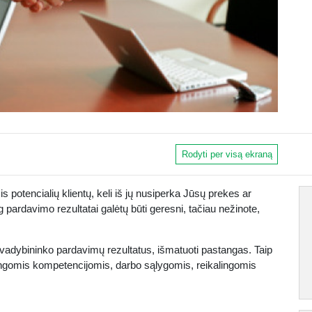
Rodyti per visą ekraną
 potencialių klientų, keli iš jų nusiperka Jūsų prekes ar
pardavimo rezultatai galėtų būti geresni, tačiau nežinote,
ti vadybininko pardavimų rezultatus, išmatuoti pastangas. Taip
lingomis kompetencijomis, darbo sąlygomis, reikalingomis