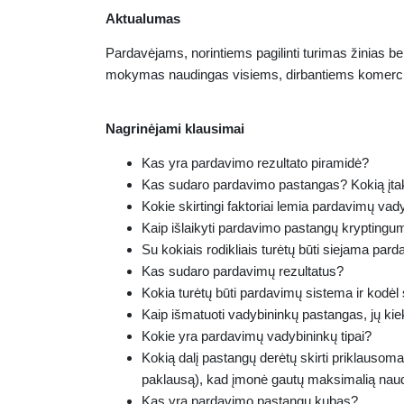
Aktualumas
Pardavėjams, norintiems pagilinti turimas žinias b
mokymas naudingas visiems, dirbantiems komercij
Nagrinėjami klausimai
Kas yra pardavimo rezultato piramidė?
Kas sudaro pardavimo pastangas? Kokią įtak
Kokie skirtingi faktoriai lemia pardavimų vad
Kaip išlaikyti pardavimo pastangų kryptingum
Su kokiais rodikliais turėtų būti siejama pa
Kas sudaro pardavimų rezultatus?
Kokia turėtų būti pardavimų sistema ir kodė
Kaip išmatuoti vadybininkų pastangas, jų ki
Kokie yra pardavimų vadybininkų tipai?
Kokią dalį pastangų derėtų skirti priklausoma
paklausą), kad įmonė gautų maksimalią nau
Kas yra pardavimo pastangų kubas?