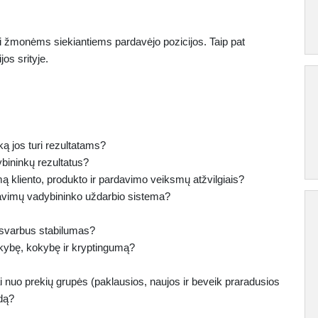
ei žmonėms siekiantiems pardavėjo pozicijos. Taip pat
os srityje.
ą jos turi rezultatams?
ybininkų rezultatus?
ą kliento, produkto ir pardavimo veiksmų atžvilgiais?
rdavimų vadybininko uždarbio sistema?
l svarbus stabilumas?
ekybę, kokybę ir kryptingumą?
i nuo prekių grupės (paklausios, naujos ir beveik praradusios
dą?