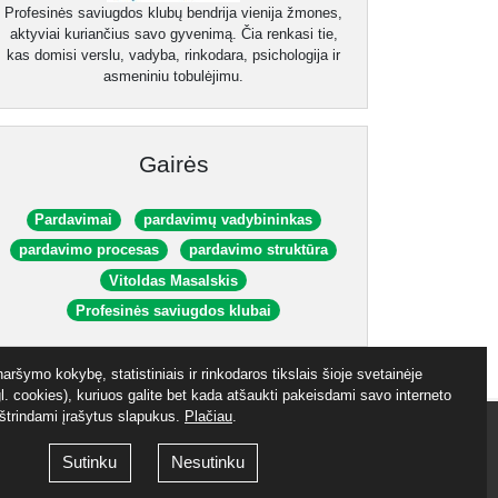
Profesinės saviugdos klubų bendrija vienija žmones,
aktyviai kuriančius savo gyvenimą. Čia renkasi tie,
kas domisi verslu, vadyba, rinkodara, psichologija ir
asmeniniu tobulėjimu.
Gairės
Pardavimai
pardavimų vadybininkas
pardavimo procesas
pardavimo struktūra
Vitoldas Masalskis
Profesinės saviugdos klubai
aršymo kokybę, statistiniais ir rinkodaros tikslais šioje svetainėje
. cookies), kuriuos galite bet kada atšaukti pakeisdami savo interneto
ištrindami įrašytus slapukus.
Plačiau
.
aktai
Sutinku
Nesutinku