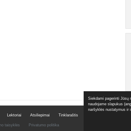
Siekdami pagerinti Jūsų n
naudojame slapukus (angl
naršyklės nustatymus ir 
Lektoriai
Atsiliepimai
Tinklaraštis
Egu.lt biblioteka
Kont
mo taisyklės
Privatumo politika