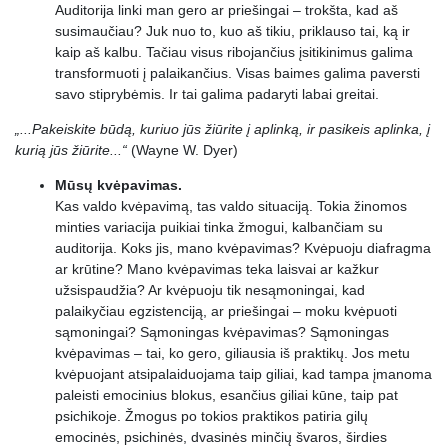
Auditorija linki man gero ar priešingai – trokšta, kad aš
susimaučiau? Juk nuo to,
kuo aš tikiu, priklauso tai, ką ir
kaip aš kalbu. Tačiau visus ribojančius įsitikinimus galima
transformuoti į palaikančius. Visas baimes galima paversti
savo stiprybėmis. Ir tai galima padaryti labai greitai.
„...Pakeiskite būdą, kuriuo jūs žiūrite į aplinką, ir pasikeis aplinka, į
kurią jūs žiūrite...“
(Wayne W. Dyer)
Mūsų kvėpavimas.
Kas valdo kvėpavimą, tas valdo situaciją. Tokia žinomos
minties variacija puikiai tinka žmogui, kalbančiam su
auditorija. Koks jis, mano kvėpavimas? Kvėpuoju diafragma
ar krūtine? Mano kvėpavimas teka laisvai ar kažkur
užsispaudžia? Ar kvėpuoju tik nesąmoningai, kad
palaikyčiau egzistenciją, ar priešingai – moku kvėpuoti
sąmoningai? Sąmoningas kvėpavimas? Sąmoningas
kvėpavimas – tai, ko gero, giliausia iš praktikų. Jos metu
kvėpuojant atsipalaiduojama taip giliai, kad tampa įmanoma
paleisti emocinius blokus, esančius giliai kūne, taip pat
psichikoje. Žmogus po tokios praktikos patiria gilų
emocinės, psichinės, dvasinės minčių švaros, širdies