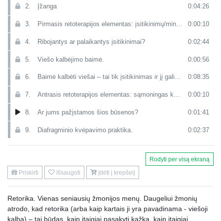
2.
Įžanga
0:04:26
3.
Pirmasis retoterapijos elementas: įsitikinimų/minčių galia.
0:00:10
4.
Ribojantys ar palaikantys įsitikinimai?
0:02:44
5.
Viešo kalbėjimo baimė.
0:00:56
6.
Baimė kalbėti viešai – tai tik įsitikinimas ir jį galima pakeisti.
0:08:35
7.
Antrasis retoterapijos elementas: sąmoningas kvėpavimas
0:00:10
8.
Ar jums pažįstamos šios būsenos?
0:01:41
9.
Diafragminio kvėpavimo praktika.
0:02:37
10.
Sąmoningumas.
0:01:37
Rodyti per visą ekraną
11.
Diafragminio kvėpavimo praktika viešojo kalbėjimo metu.
0:03:02
Priskirti
Išsaugoti
Įdėti į krepšelį
12.
Trečiasis retoterapijos elementas: kūno laisvė
0:00:10
Retorika. Vienas seniausių žmonijos menų. Daugeliui žmonių
13.
Keturios priežastys, kodėl nesąmoninga raumenų įtampa mums kenkia labiau, nei manėme iki šiol.
0:02:01
atrodo, kad retorika (arba kaip kartais ji yra pavadinama - viešoji
14.
Paprasta kūno skenavimo praktika.
0:03:48
kalba) – tai būdas, kaip įtaigiai pasakyti kažką, kaip įtaigiai