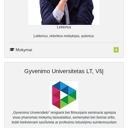
Lektorius
Lektorius, retorikos mokytojas, autorius.
Mokymai
4
Gyvenimo Universitetas LT, VšĮ
„Gyvenimo Unviersiteto“ rengiami bei filmuojami seminarai aprėpia
visas įmanomas mokymų laisvalaikiui, asmenybei bei šeimai sritis,
todėl kiekvienam savišvieta ar profesiniu tobulėjimu suinteresuotam