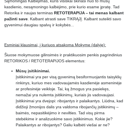
Sąmoningas Kalbėjimas, kuris visiškai skiriasi nuo to mūsų
27.
Testas (5 klausimų)
kasdienio, nesąmoningo kalbėjimo, prie kurio esame įpratę. Tad
Retorika ir naujas terminas
RETOTERAPIJA – tai menas kalbant
pažinti save
. Kalbant atrasti save TIKRĄJĮ. Kalbant suteikti savo
gyvenimui daugiau spalvų ir kokybės...
Esminiai klausimai, į kuriuos atsakoma Mokyme (dalyje):
Šiuose mokymuose gilinsimės ir praktikuosim penkis pagrindinius
RETORIKOS / RETOTERAPIJOS elementus:
Mūsų įsitikinimai.
Įsitikinimai yra per visą gyvenimą besiformuojantis taisyklių
rinkinys, kuriuo mes vadovaujamės kasdienėje asmeninėje
ar profesinėje veikloje. Tai, ką žmogus yra pasiekęs,
nemažai yra nulemta įsitikinimų, kuriais jis vadovaujasi.
Įsitikinimai yra dvejopi: ribojantys ir palaikantys. Liūdna, kad
didžioji žmonijos dalis yra valdoma ribojančių įsitikinimų –
baimės, nepasitikėjimo ir nevilties. Tad visų pirma
stebėkime ir analizuokime savo įsitikinimus. Kokie jie?
Palaikantys ar ribojantys? Galiu kalbėti viešai ar ne?