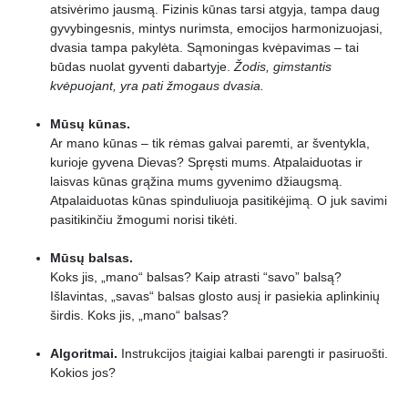
atsivėrimo jausmą. Fizinis kūnas tarsi atgyja, tampa daug
gyvybingesnis, mintys nurimsta, emocijos harmonizuojasi,
dvasia tampa pakylėta. Sąmoningas kvėpavimas – tai
būdas nuolat gyventi dabartyje.
Žodis, gimstantis
kvėpuojant, yra pati žmogaus dvasia.
Mūsų kūnas.
Ar mano kūnas – tik rėmas galvai paremti, ar šventykla,
kurioje gyvena Dievas? Spręsti mums. Atpalaiduotas ir
laisvas kūnas grąžina mums gyvenimo džiaugsmą.
Atpalaiduotas kūnas spinduliuoja pasitikėjimą. O juk savimi
pasitikinčiu žmogumi norisi tikėti.
Mūsų balsas.
Koks jis, „mano“ balsas? Kaip atrasti “savo” balsą?
Išlavintas, „savas“ balsas glosto ausį ir pasiekia aplinkinių
širdis. Koks jis, „mano“ balsas?
Algoritmai.
Instrukcijos įtaigiai kalbai parengti ir pasiruošti.
Kokios jos?