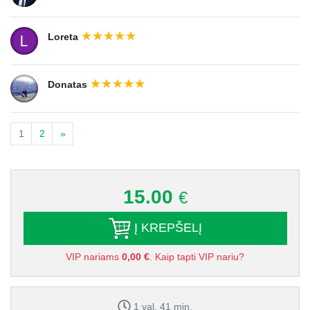
Loreta
Donatas
1
2
»
15.00
€
Į KREPŠELĮ
VIP nariams
0,00 €
. Kaip tapti VIP nariu?
1 val. 41 min.