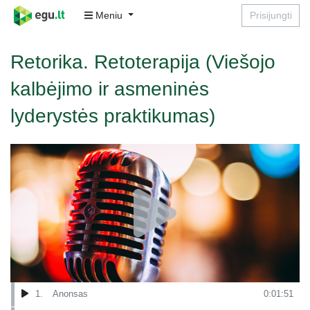
Meniu
Prisijungti
Retorika. Retoterapija (Viešojo
kalbėjimo ir asmeninės
lyderystės praktikumas)
1.
Anonsas
0:01:51