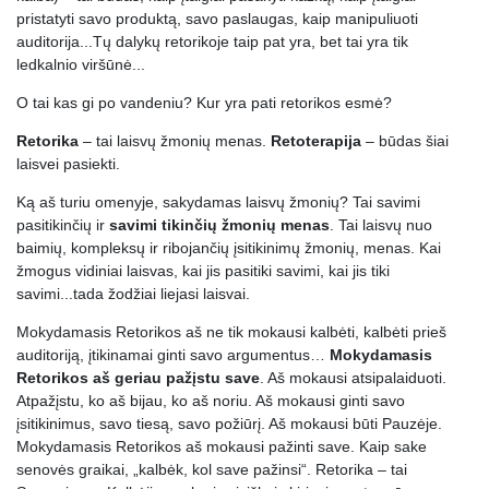
pristatyti savo produktą, savo paslaugas, kaip manipuliuoti
15.
MANO balsas
0:00:10
auditorija...Tų dalykų retorikoje taip pat yra, bet tai yra tik
ledkalnio viršūnė...
16.
6 balso lavinimo pratimai kasdienai.
0:09:28
O tai kas gi po vandeniu? Kur yra pati retorikos esmė?
17.
Ideali balso paruošimo sesija: kūnas, kvėpavimas, balsas.
0:01:39
Retorika
– tai laisvų žmonių menas.
Retoterapija
– būdas šiai
18.
Algoritmai. Įtaigios kalbos paruošimo struktūra ir instrukcijos
0:00:10
laisvei pasiekti.
19.
Nuo ko priklauso ar klausys manes auditorija?
0:03:40
Ką aš turiu omenyje, sakydamas laisvų žmonių? Tai savimi
pasitikinčių ir
savimi tikinčių žmonių menas
. Tai laisvų nuo
20.
Įtaigumas (charizma). Kas tai? Ar tai galima lavinti?
0:09:17
baimių, kompleksų ir ribojančių įsitikinimų žmonių, menas. Kai
21.
Įtaigios kalbos algoritmas (struktūra).
0:03:41
žmogus vidiniai laisvas, kai jis pasitiki savimi, kai jis tiki
savimi...tada žodžiai liejasi laisvai.
22.
Įžanga. Turinys ir forma.
0:11:34
Mokydamasis Retorikos aš ne tik mokausi kalbėti, kalbėti prieš
23.
Pagrindinė dalis. Turinys ir forma.
0:08:37
auditoriją, įtikinamai ginti savo argumentus…
Mokydamasis
Retorikos aš geriau pažįstu save
. Aš mokausi atsipalaiduoti.
24.
Pabaiga. Turinys ir forma.
0:11:38
Atpažįstu, ko aš bijau, ko aš noriu. Aš mokausi ginti savo
įsitikinimus, savo tiesą, savo požiūrį. Aš mokausi būti Pauzėje.
25.
Penki nurodymai, kaip kalbėti įtikinamai.
0:05:01
Mokydamasis Retorikos aš mokausi pažinti save. Kaip sake
26.
Mokymo santrauka
0:02:28
senovės graikai, „kalbėk, kol save pažinsi“. Retorika – tai