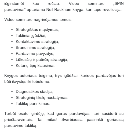
išgirstumėt kuo rečiau. Video seminare „SPIN
pardavimai“ aptariama Neil Rackham knyga, kuri tapo revoliucija.
Video seminare nagrinėjamos temos:
Strategiškas mąstymas;
Taktiniai įgūdžiai;
Kontaktavimo strategija;
Brandinimo strategija;
Pardavimo pavyzdys;
Lūkesčių ir patirčių strategija;
Keturių tipų klausimai.
Knygos autoriaus teigimu, trys įgūdžiai, kuriuos pardavėjas turi
būti išvystęs iki tobulumo:
Diagnostikos stadija;
Strateginių tikslų nustatymas;
Taktikų parinkimas.
Turbūt esate girdėję, kad geras pardavėjas, turi susidurti su
prieštaravimais. Tai mitas! Svarbiausia pasirinkti geriausią
pardavimo taktiką.