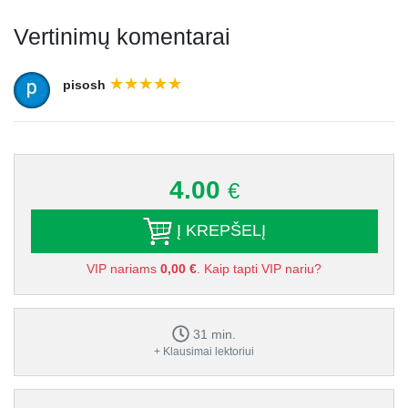
Vertinimų komentarai
pisosh
4.00
€
Į KREPŠELĮ
VIP nariams
0,00 €
. Kaip tapti VIP nariu?
31 min.
+ Klausimai lektoriui