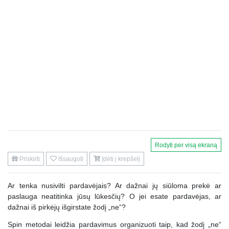
Rodyti per visą ekraną
Priskirti
Išsaugoti
Įdėti į krepšelį
Ar tenka nusivilti pardavėjais? Ar dažnai jų siūloma prekė ar
paslauga neatitinka jūsų lūkesčių? O jei esate pardavėjas, ar
dažnai iš pirkėjų išgirstate žodį „ne“?
Spin metodai leidžia pardavimus organizuoti taip, kad žodį „ne“