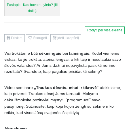
Paslaptis. Kas buvo nutylėta? (III
dalis)
Rodyti per visą ekraną
Priskirti
Išsaugoti
Įdėti į krepšelį
Visi trokštame būti
sėkmingais
bei
laimingais
. Kodėl vieniems
viskas, ko jie trokšta, ateina lengvai, o kiti taip ir nesulaukia savo
šlovės valandos? Ar Jums dažnai nepavyksta pasiekti norimo
rezultato? Svarstote, kaip pagaliau prisišaukti sėkmę?
Video seminare
„Traukos dėsnis: mitai ir tikrovė“
atskleisime,
kaip priversti Traukos dėsnį Jums tarnauti. Mokymo
dėka
išmoksite pozityviai mąstyti, "programuoti" savo
pasąmonę.
Sužinosite, kaip koja kojon žengti su sėkme ir ko
reikia, kad visos Jūsų svajonės išsipildytų.
Aktualumas