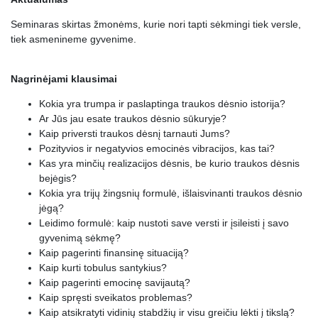
Seminaras skirtas žmonėms, kurie nori tapti sėkmingi tiek versle,
tiek asmenineme gyvenime.
Nagrinėjami klausimai
Kokia yra trumpa ir paslaptinga traukos dėsnio istorija?
Ar Jūs jau esate traukos dėsnio sūkuryje?
Kaip priversti traukos dėsnį tarnauti Jums?
Pozityvios ir negatyvios emocinės vibracijos, kas tai?
Kas yra minčių realizacijos dėsnis, be kurio traukos dėsnis
bejėgis?
Kokia yra trijų žingsnių formulė, išlaisvinanti traukos dėsnio
jėgą?
Leidimo formulė: kaip nustoti save versti ir įsileisti į savo
gyvenimą sėkmę?
Kaip pagerinti finansinę situaciją?
Kaip kurti tobulus santykius?
Kaip pagerinti emocinę savijautą?
Kaip spręsti sveikatos problemas?
Kaip atsikratyti vidinių stabdžių ir visu greičiu lėkti į tikslą?