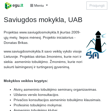
Meniu
Prisijungti
Saviugdos mokykla, UAB
Projektas www.saviugdosmokykla.lt įkurtas 2009-
ųjų metų liepos mėnesį. Projekto iniciatorius -
Donatas Brikas.
www.saviugdosmokykla.lt savo veiklą vykdo visoje
Lietuvoje. Projektas skirtas žmonėms, kurie nori ir
siekia asmeninio tobulėjimo. Žmonėms, kurie nori
sukurti laimingesnį ir turtingesnį gyvenimą.
Mokyklos veiklos kryptys:
Atvirų asmeninio tobulėjimo seminarų organizavimas.
Uždaros verslo konsultacijos.
Privačios konsultacijos asmeninio tobulėjimo klausimais.
Profesinio tobulėjimo mokymai.
Asmeninio tobulėjimo klubai.