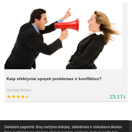
Kaip efektyviai spręsti problemas ir konfliktus?
Donatas Brikas
23.17
€
Siekdami pagerinti Jūsų naršymo kokybę, statistiniais ir rinkodaros tikslais
VIP narystės
Nemokami mokymai
Apie mus
Lektoriai