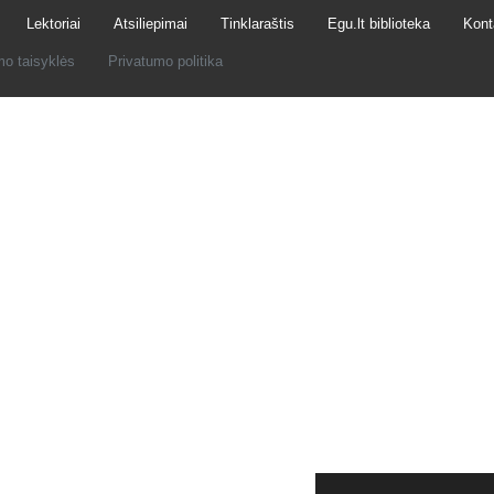
Lektoriai
Atsiliepimai
Tinklaraštis
Egu.lt biblioteka
Kont
mo taisyklės
Privatumo politika