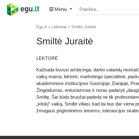
Meniu
Egu.lt
Lektoriai
Smiltė Juraitė
Smiltė Juraitė
LEKTORĖ
Kažkada buvusi ambicinga, darbo valandų neskaičiuo
vaikų mama, lektorė, marketingo specialistė, paskut
akademinėse institucijose Suomijoje, Danijoje, Pranc
Žingeidumas, entuziazmas ir noras padaryti „daugiau
Smiltę. Šie būdo bruožai padeda ne tik profesiniame 
„kitokį“ vaiką, Smiltė viliasi, kad tai bus dar vien
žmogaus prigimtinėms teisėms, tolerancijos skatin