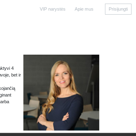
VIP narystės
Apie mus
Prisijungti
ktyvi 4
oje, bet ir
kojančią
ginant
garba