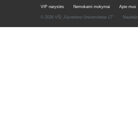
VIP narystės
Nemokami mokymai
Apie mus
© 2026 VŠĮ „Gyvenimo Universitetas LT“
Naudoji