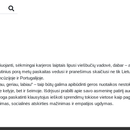
janti, sėkmingai karjeros laiptais lipusi viešbučių vadovė, dabar – a
inius porą metų paskaitas vedusi ir pranešimus skaičiusi ne tik Lietuv
ūzijoje ir Portugalijoje.
, geriau, labiau“ – taip būtų galima apibūdinti geros nuotaikos nesto
kelyje, bet ir šeimoje. Išdrįsusi prabilti apie savo asmeninę patirtį au
a proga paskatinti klausytojus ieškoti sprendimų tokiose vietose kaip pa
imas, socialinės atskirties mažinimas ir empatijos ugdymas.