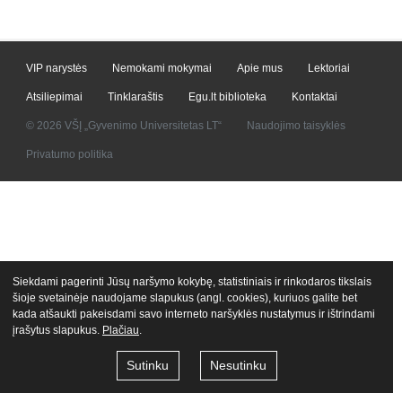
VIP narystės
Nemokami mokymai
Apie mus
Lektoriai
Atsiliepimai
Tinklaraštis
Egu.lt biblioteka
Kontaktai
© 2026 VŠĮ „Gyvenimo Universitetas LT“
Naudojimo taisyklės
Privatumo politika
Siekdami pagerinti Jūsų naršymo kokybę, statistiniais ir rinkodaros tikslais
šioje svetainėje naudojame slapukus (angl. cookies), kuriuos galite bet
kada atšaukti pakeisdami savo interneto naršyklės nustatymus ir ištrindami
įrašytus slapukus.
Plačiau
.
Sutinku
Nesutinku