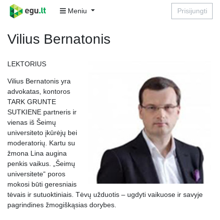
Meniu
Prisijungti
Vilius Bernatonis
LEKTORIUS
Vilius Bernatonis yra
advokatas, kontoros
TARK GRUNTE
SUTKIENE partneris ir
vienas iš Šeimų
universiteto įkūrėjų bei
moderatorių. Kartu su
žmona Lina augina
penkis vaikus. „Šeimų
universitete“ poros
mokosi būti geresniais
tėvais ir sutuoktiniais. Tėvų užduotis – ugdyti vaikuose ir savyje
pagrindines žmogiškąsias dorybes.