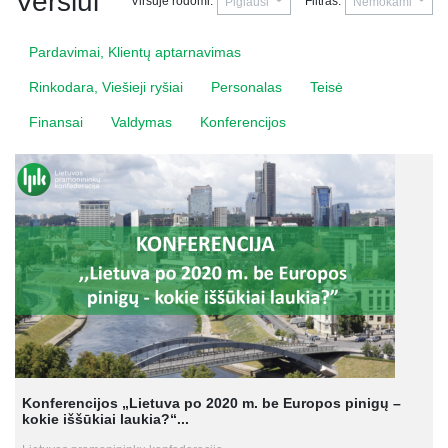
Verslui
Viršuje rodomi:
Filtras:
Pigiausi
Nemokami
Pardavimai, Klientų aptarnavimas
Rinkodara, Viešieji ryšiai
Personalas
Teisė
Finansai
Valdymas
Konferencijos
Konferencijos „Lietuva po 2020 m. be Europos pinigų –
kokie iššūkiai laukia?“...