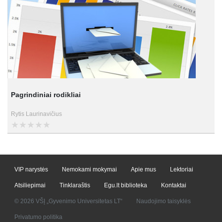
Pagrindiniai rodikliai
Rytis Laurinavičius
VIP narystės
Nemokami mokymai
Apie mus
Lektoriai
Atsiliepimai
Tinklaraštis
Egu.lt biblioteka
Kontaktai
© 2026 VŠĮ „Gyvenimo Universitetas LT“
Naudojimo taisyklės
Privatumo politika