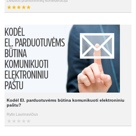
Lietuvos pramonininkų konfederacija
Kodėl El. parduotuvėms būtina komunikuoti elektroniniu
paštu?
Rytis Laurinavičius