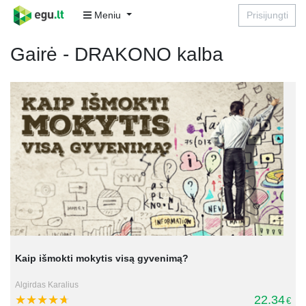
Meniu
Prisijungti
Gairė - DRAKONO kalba
Kaip išmokti mokytis visą gyvenimą?
Algirdas Karalius
22.34
€