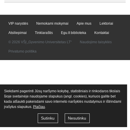
VIP narystės
Nemokami mokymai
Apie mus
Lektoriai
Atsiliepimai
Tinklaraštis
Egu.lt biblioteka
Kontaktai
© 2026 VŠĮ „Gyvenimo Universitetas LT“
Naudojimo taisyklės
Privatumo politika
Siekdami pagerinti Jūsų naršymo kokybę, statistiniais ir rinkodaros tikslais
šioje svetainėje naudojame slapukus (angl. cookies), kuriuos galite bet
kada atšaukti pakeisdami savo interneto naršyklės nustatymus ir ištrindami
įrašytus slapukus.
Plačiau
.
Sutinku
Nesutinku