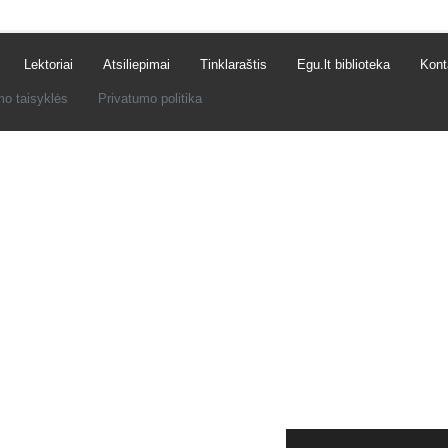
Lektoriai
Atsiliepimai
Tinklaraštis
Egu.lt biblioteka
Kont
mo taisyklės
Privatumo politika