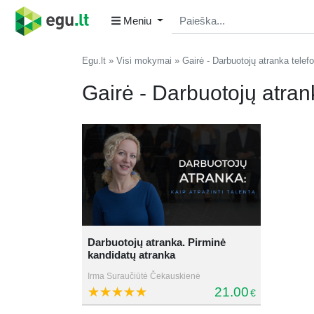
Meniu
Egu.lt
Visi mokymai
Gairė - Darbuotojų atranka telef
Gairė - Darbuotojų atran
Darbuotojų atranka. Pirminė
kandidatų atranka
Irma Suraučiūtė Čekauskienė
21.00
€