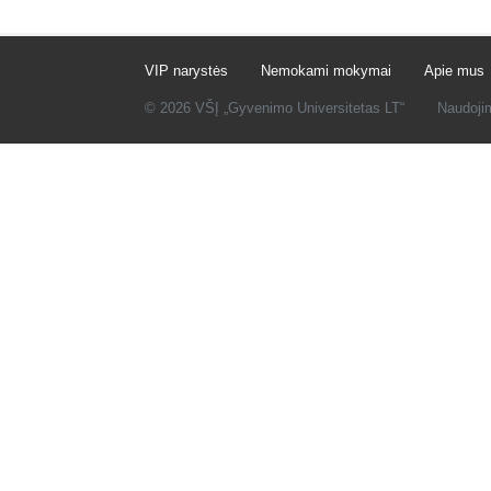
VIP narystės
Nemokami mokymai
Apie mus
© 2026 VŠĮ „Gyvenimo Universitetas LT“
Naudoji