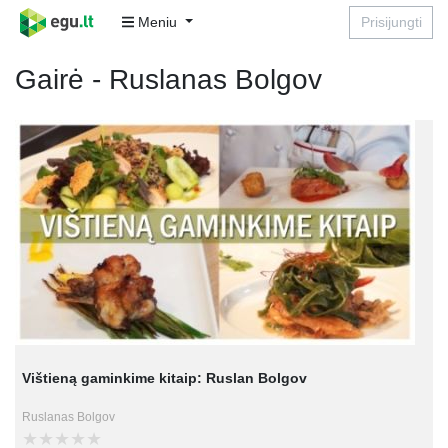
Meniu
Prisijungti
Gairė - Ruslanas Bolgov
Vištieną gaminkime kitaip: Ruslan Bolgov
Ruslanas Bolgov