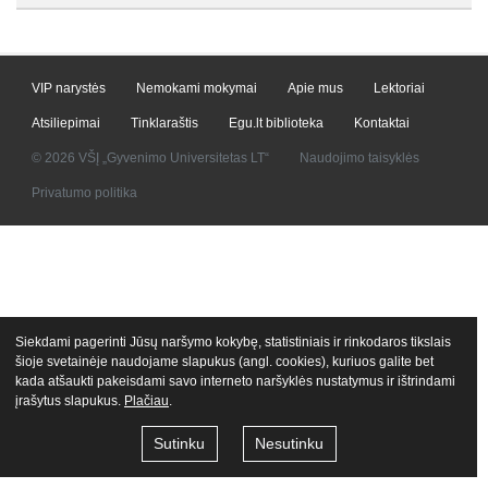
VIP narystės
Nemokami mokymai
Apie mus
Lektoriai
Atsiliepimai
Tinklaraštis
Egu.lt biblioteka
Kontaktai
© 2026 VŠĮ „Gyvenimo Universitetas LT“
Naudojimo taisyklės
Privatumo politika
Siekdami pagerinti Jūsų naršymo kokybę, statistiniais ir rinkodaros tikslais
šioje svetainėje naudojame slapukus (angl. cookies), kuriuos galite bet
kada atšaukti pakeisdami savo interneto naršyklės nustatymus ir ištrindami
įrašytus slapukus.
Plačiau
.
Sutinku
Nesutinku