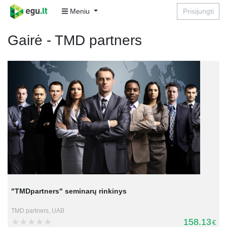
Meniu
Prisijungti
Gairė - TMD partners
"TMDpartners" seminarų rinkinys
TMD partners, UAB
158.13
€