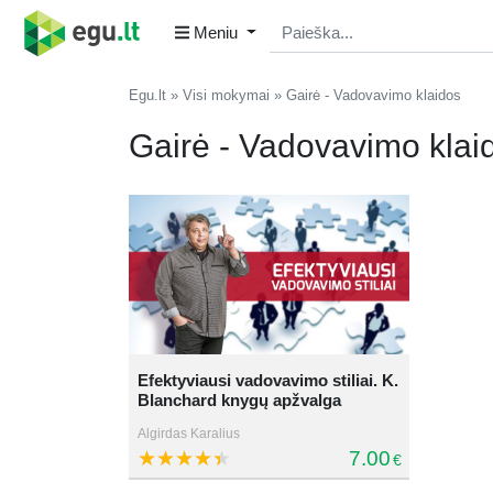
Meniu
Egu.lt
Visi mokymai
Gairė - Vadovavimo klaidos
Gairė - Vadovavimo klai
Efektyviausi vadovavimo stiliai. K.
Blanchard knygų apžvalga
Algirdas Karalius
7.00
€