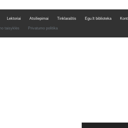
Lektoriai
Atsiliepimai
Tinklaraštis
Egu.lt biblioteka
Kont
mo taisyklės
Privatumo politika