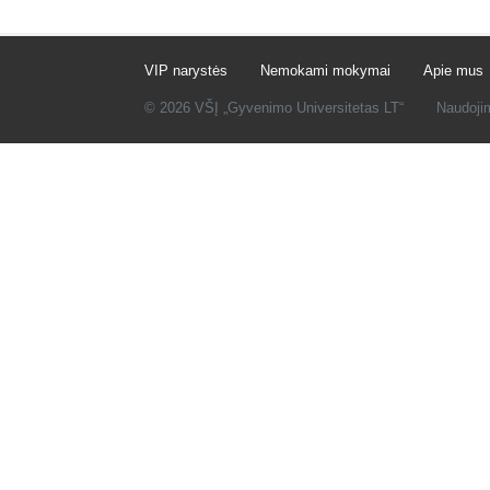
VIP narystės
Nemokami mokymai
Apie mus
© 2026 VŠĮ „Gyvenimo Universitetas LT“
Naudoji