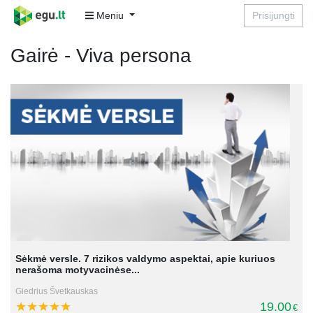
Meniu
Prisijungti
Gairė - Viva persona
Sėkmė versle. 7 rizikos valdymo aspektai, apie kuriuos
nerašoma motyvacinėse...
Giedrius Švetkauskas
19.00
€