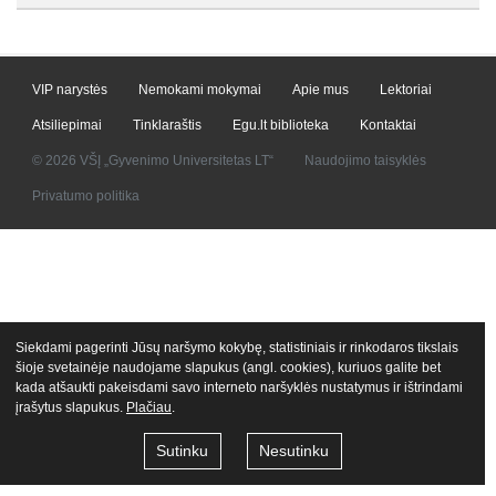
VIP narystės
Nemokami mokymai
Apie mus
Lektoriai
Atsiliepimai
Tinklaraštis
Egu.lt biblioteka
Kontaktai
© 2026 VŠĮ „Gyvenimo Universitetas LT“
Naudojimo taisyklės
Privatumo politika
Siekdami pagerinti Jūsų naršymo kokybę, statistiniais ir rinkodaros tikslais
šioje svetainėje naudojame slapukus (angl. cookies), kuriuos galite bet
kada atšaukti pakeisdami savo interneto naršyklės nustatymus ir ištrindami
įrašytus slapukus.
Plačiau
.
Sutinku
Nesutinku