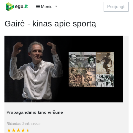
Meniu
Prisijungti
Gairė - kinas apie sportą
Propagandinio kino viršūnė
Ričardas Jankauskas