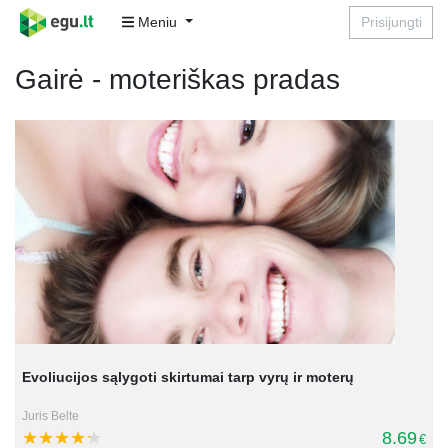
Meniu
Prisijungti
Gairė - moteriškas pradas
Evoliucijos sąlygoti skirtumai tarp vyrų ir moterų
Juris Belte
8.69
€