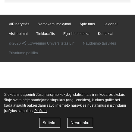
VIP narystės
Nemokami mokymai
Apie mus
Lektoriai
Atsiliepimai
Tinklaraštis
Egu.lt biblioteka
Kontaktai
© 2026 VŠĮ „Gyvenimo Universitetas LT“
Naudojimo taisyklės
Privatumo politika
Siekdami pagerinti Jūsų naršymo kokybę, statistiniais ir rinkodaros tikslais
šioje svetainėje naudojame slapukus (angl. cookies), kuriuos galite bet
kada atšaukti pakeisdami savo interneto naršyklės nustatymus ir ištrindami
įrašytus slapukus.
Plačiau
.
Sutinku
Nesutinku