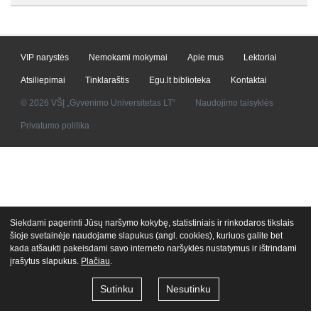
VIP narystės
Nemokami mokymai
Apie mus
Lektoriai
Atsiliepimai
Tinklaraštis
Egu.lt biblioteka
Kontaktai
© 2026 VŠĮ „Gyvenimo Universitetas LT“
Naudojimo taisyklės
Privatumo politika
Siekdami pagerinti Jūsų naršymo kokybę, statistiniais ir rinkodaros tikslais
šioje svetainėje naudojame slapukus (angl. cookies), kuriuos galite bet
kada atšaukti pakeisdami savo interneto naršyklės nustatymus ir ištrindami
įrašytus slapukus.
Plačiau
.
Sutinku
Nesutinku