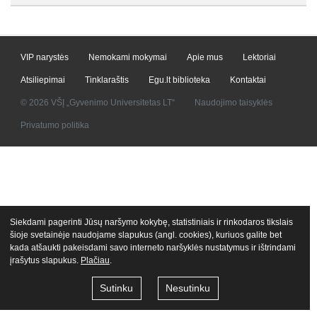
VIP narystės
Nemokami mokymai
Apie mus
Lektoriai
Atsiliepimai
Tinklaraštis
Egu.lt biblioteka
Kontaktai
© 2026 VŠĮ „Gyvenimo Universitetas LT“
Naudojimo taisyklės
Privatumo politika
Siekdami pagerinti Jūsų naršymo kokybę, statistiniais ir rinkodaros tikslais
šioje svetainėje naudojame slapukus (angl. cookies), kuriuos galite bet
kada atšaukti pakeisdami savo interneto naršyklės nustatymus ir ištrindami
įrašytus slapukus.
Plačiau
.
Sutinku
Nesutinku