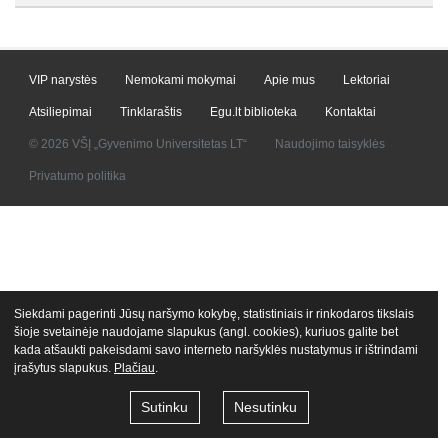
VIP narystės
Nemokami mokymai
Apie mus
Lektoriai
Atsiliepimai
Tinklaraštis
Egu.lt biblioteka
Kontaktai
© 2026 VŠĮ „Gyvenimo Universitetas LT“
Naudojimo taisyklės
Privatumo politika
Siekdami pagerinti Jūsų naršymo kokybę, statistiniais ir rinkodaros tikslais
šioje svetainėje naudojame slapukus (angl. cookies), kuriuos galite bet
kada atšaukti pakeisdami savo interneto naršyklės nustatymus ir ištrindami
įrašytus slapukus.
Plačiau
.
Sutinku
Nesutinku