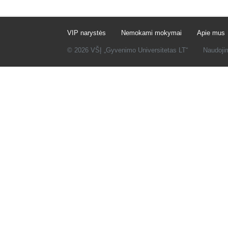
VIP narystės
Nemokami mokymai
Apie mus
© 2026 VŠĮ „Gyvenimo Universitetas LT“
Naudoji