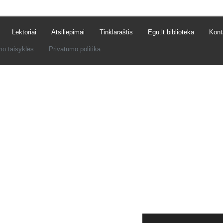
Lektoriai
Atsiliepimai
Tinklaraštis
Egu.lt biblioteka
Kont
mo taisyklės
Privatumo politika