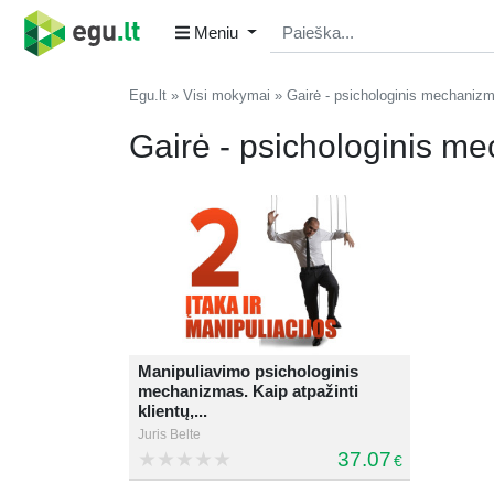
Meniu
Egu.lt
Visi mokymai
Gairė - psichologinis mechaniz
Gairė - psichologinis m
Manipuliavimo psichologinis
mechanizmas. Kaip atpažinti
klientų,...
Juris Belte
37.07
€