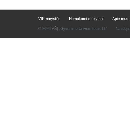
VIP narystės
Nemokami mokymai
Apie mus
© 2026 VŠĮ „Gyvenimo Universitetas LT“
Naudoji