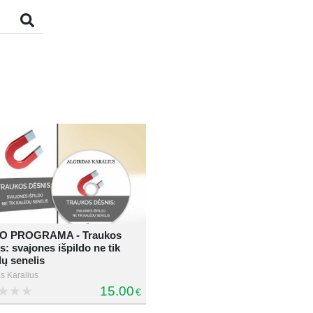
O PROGRAMA - Traukos
s: svajones išpildo ne tik
ų senelis
s Karalius
15.00
€