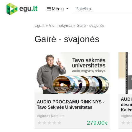
Meniu
Egu.lt
Visi mokymai
Gairė - svajonės
Gairė - svajonės
AUDI
AUDIO PROGRAMŲ RINKINYS -
dėsni
Tavo Sėkmės Universitetas
Kalėd
Algirdas Karalius
Algirda
279.00
€