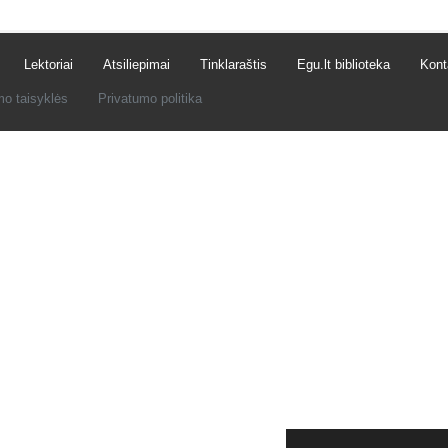
Lektoriai
Atsiliepimai
Tinklaraštis
Egu.lt biblioteka
Kont
mo taisyklės
Privatumo politika