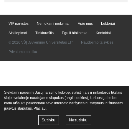
VIP narystės
Nemokami mokymai
Apie mus
Lektoriai
Atsiliepimai
Tinklaraštis
Egu.lt biblioteka
Kontaktai
© 2026 VŠĮ „Gyvenimo Universitetas LT“
Naudojimo taisyklės
Privatumo politika
Siekdami pagerinti Jūsų naršymo kokybę, statistiniais ir rinkodaros tikslais
šioje svetainėje naudojame slapukus (angl. cookies), kuriuos galite bet
kada atšaukti pakeisdami savo interneto naršyklės nustatymus ir ištrindami
įrašytus slapukus.
Plačiau
.
Sutinku
Nesutinku