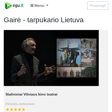
Meniu
Prisijungti
Gairė - tarpukario Lietuva
Stalininiai Vilniaus kino teatrai
Ričardas Jankauskas