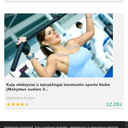
Kaip efektyviai ir taisyklingai treniruotis sporto klube
(Mokymus sudaro 3...
Mantvydas Ruplys
12.28
€
Siekdami pagerinti Jūsų naršymo kokybę, statistiniais ir rinkodaros tikslais