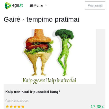
Meniu
Prisijungti
Gairė - tempimo pratimai
Kaip treniruoti ir puoselėti kūną?
Šarūnas Navickis
17.38
€