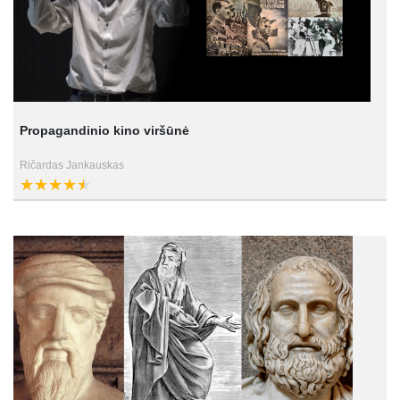
Propagandinio kino viršūnė
Ričardas Jankauskas