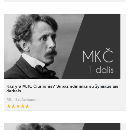
Kas yra M. K. Čiurlionis? Supažindinimas su žymiausiais
darbais
Ričardas Jankauskas