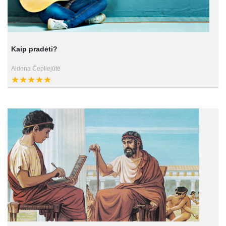
Kaip pradėti?
Aldona Čepliejūtė