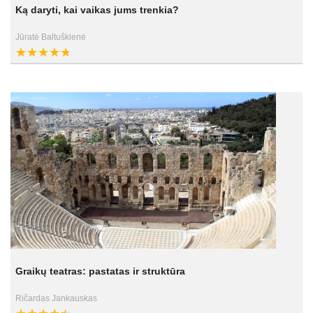
Ką daryti, kai vaikas jums trenkia?
Jūratė Baltuškienė
Graikų teatras: pastatas ir struktūra
Ričardas Jankauskas