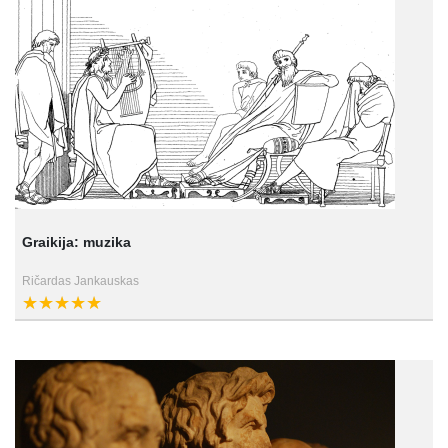
Graikija: muzika
Ričardas Jankauskas