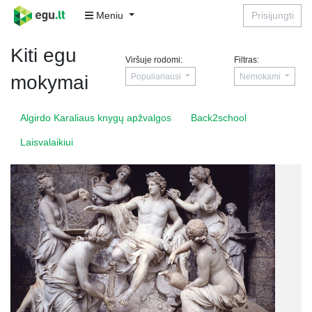
Meniu
Prisijungti
Kiti egu
Viršuje rodomi:
Filtras:
Populiariausi
Nemokami
mokymai
Algirdo Karaliaus knygų apžvalgos
Back2school
Laisvalaikiui