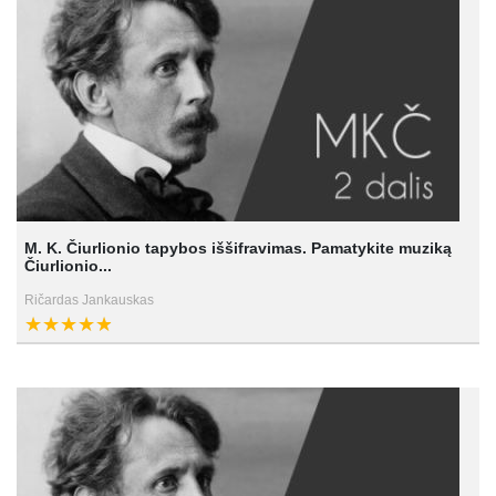
M. K. Čiurlionio tapybos iššifravimas. Pamatykite muziką
Čiurlionio...
Ričardas Jankauskas