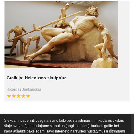
Graikija: Helenizmo skulptūra
Ričardas Jankauskas
Siekdami pagerinti Jūsų naršymo kokybę, statistiniais ir rinkodaros tikslais
VIP narystės
Nemokami mokymai
Apie mus
Lektoriai
šioje svetainėje naudojame slapukus (angl. cookies), kuriuos galite bet
kada atšaukti pakeisdami savo interneto naršyklės nustatymus ir ištrindami
Atsiliepimai
Tinklaraštis
Egu.lt biblioteka
Kontaktai