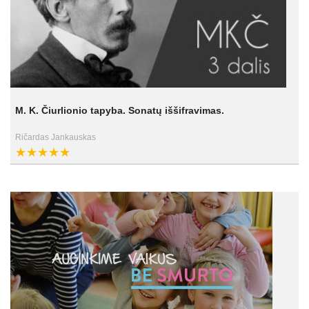
M. K. Čiurlionio tapyba. Sonatų iššifravimas.
Ričardas Jankauskas