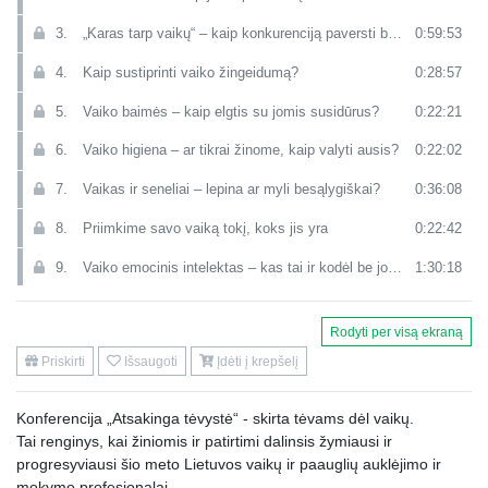
3.
„Karas tarp vaikų“ – kaip konkurenciją paversti bendradarbiavimu?
0:59:53
4.
Kaip sustiprinti vaiko žingeidumą?
0:28:57
5.
Vaiko baimės – kaip elgtis su jomis susidūrus?
0:22:21
6.
Vaiko higiena – ar tikrai žinome, kaip valyti ausis?
0:22:02
7.
Vaikas ir seneliai – lepina ar myli besąlygiškai?
0:36:08
8.
Priimkime savo vaiką tokį, koks jis yra
0:22:42
9.
Vaiko emocinis intelektas – kas tai ir kodėl be jo nė iš vietos?
1:30:18
Rodyti per visą ekraną
Priskirti
Išsaugoti
Įdėti į krepšelį
Konferencija „Atsakinga tėvystė“ - skirta tėvams dėl vaikų.
Tai renginys, kai žiniomis ir patirtimi dalinsis žymiausi ir
progresyviausi šio meto Lietuvos vaikų ir paauglių auklėjimo ir
mokymo profesionalai.