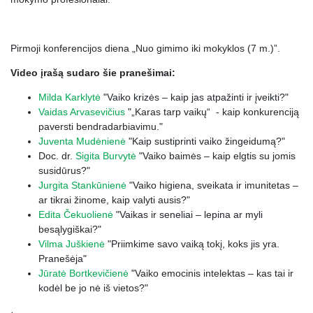
Pirmoji konferencijos diena „Nuo gimimo iki mokyklos (7 m.)”.
Video įrašą sudaro šie pranešimai:
Milda Karklytė
"Vaiko krizės – kaip jas atpažinti ir įveikti?"
Vaidas Arvasevičius
"„Karas tarp vaikų“ - kaip konkurenciją
paversti bendradarbiavimu."
Juventa Mudėnienė
"Kaip sustiprinti vaiko žingeidumą?"
Doc. dr.
Sigita Burvytė
"Vaiko baimės – kaip elgtis su jomis
susidūrus?"
Jurgita Stankūnienė
"Vaiko higiena, sveikata ir imunitetas –
ar tikrai žinome, kaip valyti ausis?"
Edita Čekuolienė
"Vaikas ir seneliai – lepina ar myli
besąlygiškai?"
Vilma Juškienė
"
Priimkime savo vaiką tokį, koks jis yra.
Pranešėja"
Jūratė Bortkevičienė
"Vaiko emocinis intelektas – kas tai ir
kodėl be jo nė iš vietos?"
·