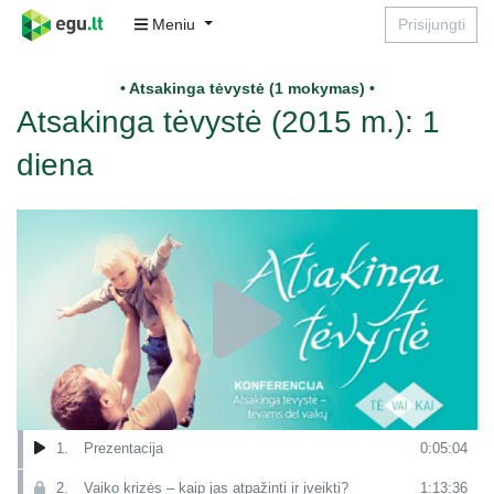
Meniu
Prisijungti
• Atsakinga tėvystė (1 mokymas) •
Atsakinga tėvystė (2015 m.): 1
diena
1.
Prezentacija
0:05:04
2.
Vaiko krizės – kaip jas atpažinti ir įveikti?
1:13:36