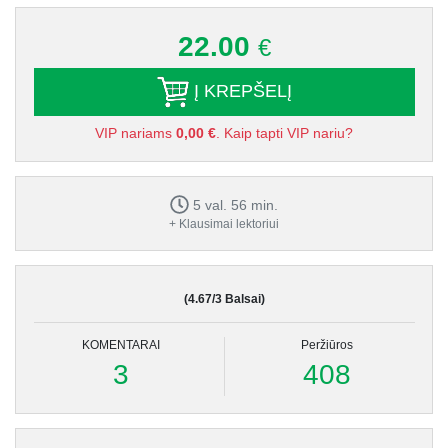
22.00
€
Į KREPŠELĮ
VIP nariams
0,00 €
. Kaip tapti VIP nariu?
5 val. 56 min.
+ Klausimai lektoriui
(4.67/3 Balsai)
KOMENTARAI
Peržiūros
3
408