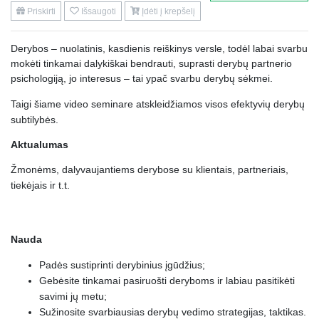
Priskirti
Išsaugoti
Įdėti į krepšelį
Derybos – nuolatinis, kasdienis reiškinys versle, todėl labai svarbu
mokėti tinkamai dalykiškai bendrauti, suprasti derybų partnerio
psichologiją, jo interesus – tai ypač svarbu derybų sėkmei.
Taigi šiame video seminare atskleidžiamos visos efektyvių derybų
subtilybės.
Aktualumas
Žmonėms, dalyvaujantiems derybose su klientais, partneriais,
tiekėjais ir t.t.
Nauda
Padės sustiprinti derybinius įgūdžius;
Gebėsite tinkamai pasiruošti deryboms ir labiau pasitikėti
savimi jų metu;
Sužinosite svarbiausias derybų vedimo strategijas, taktikas.