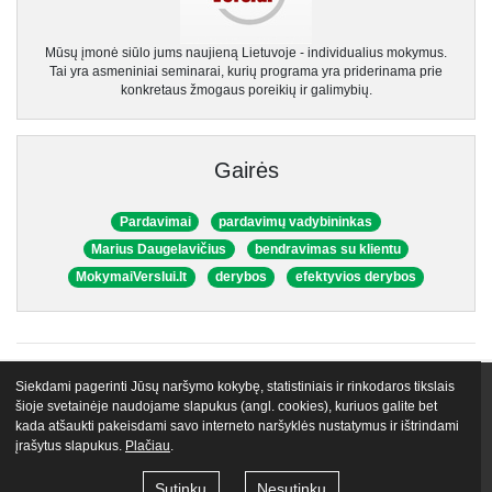
Mūsų įmonė siūlo jums naujieną Lietuvoje - individualius mokymus.
Tai yra asmeniniai seminarai, kurių programa yra priderinama prie
konkretaus žmogaus poreikių ir galimybių.
Gairės
Pardavimai
pardavimų vadybininkas
Marius Daugelavičius
bendravimas su klientu
MokymaiVerslui.lt
derybos
efektyvios derybos
Siekdami pagerinti Jūsų naršymo kokybę, statistiniais ir rinkodaros tikslais
VIP narystės
Nemokami mokymai
Apie mus
Lektoriai
šioje svetainėje naudojame slapukus (angl. cookies), kuriuos galite bet
kada atšaukti pakeisdami savo interneto naršyklės nustatymus ir ištrindami
Atsiliepimai
Tinklaraštis
Egu.lt biblioteka
Kontaktai
įrašytus slapukus.
Plačiau
.
© 2026 VŠĮ „Gyvenimo Universitetas LT“
Naudojimo taisyklės
Sutinku
Nesutinku