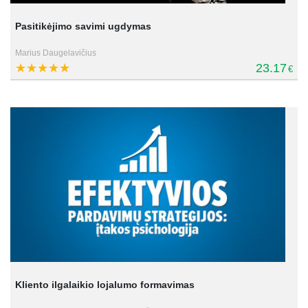
Pasitikėjimo savimi ugdymas
Marius Daugelavičius
23.17
€
Kliento ilgalaikio lojalumo formavimas