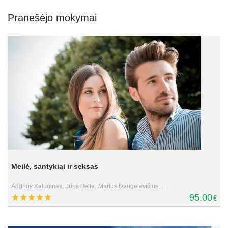
Pranešėjo mokymai
Meilė, santykiai ir seksas
Andrius Kaluginas,
Juris Belte,
Marius Daugelavičius,
Rimvydas Židžiūnas
95.00
€