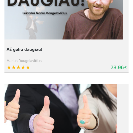
Aš galiu daugiau!
Marius Daugelavičius
28.96
€