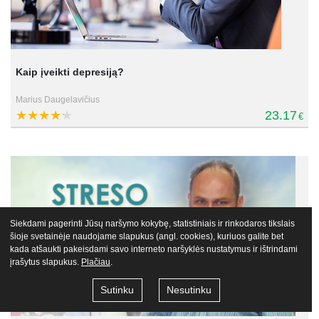
Kaip įveikti depresiją?
Marius Daugelavičius
23.17
€
Siekdami pagerinti Jūsų naršymo kokybę, statistiniais ir rinkodaros tikslais
šioje svetainėje naudojame slapukus (angl. cookies), kuriuos galite bet
kada atšaukti pakeisdami savo interneto naršyklės nustatymus ir ištrindami
įrašytus slapukus.
Plačiau
.
Sutinku
Nesutinku