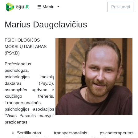
Meniu
Prisijungti
Marius Daugelavičius
PSICHOLOGIJOS
MOKSLŲ DAKTARAS
(PSY.D)
Profesionalus
psichologas,
psichologijos mokslų
daktaras (Psy.D),
asmenybės ugdymo ir
koučingo treneris.
Transpersonalinės
psichologijos asociacijos
"Visas Pasaulis manyje"
prezidentas.
Sertifikuotas transpersonalinis psichoterapeutas