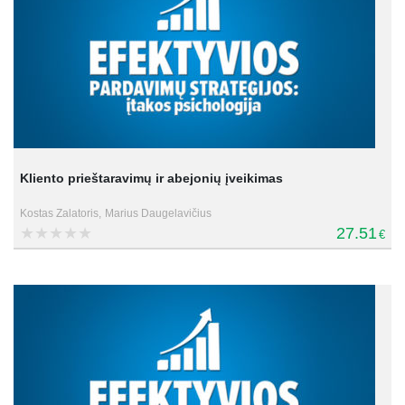
Kliento prieštaravimų ir abejonių įveikimas
Kostas Zalatoris,
Marius Daugelavičius
27.51
€