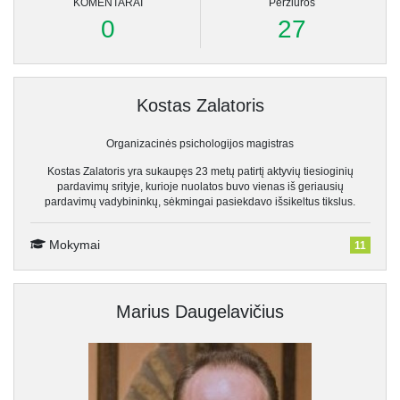
KOMENTARAI
Peržiūros
53.
Kaip užmegzti kontaktus su užsienio klientais?
0:05:03
0
27
54.
Kaip įveikti ,,Mes jau turime šias paslaugas”?
0:02:31
55.
Dalies reziume
0:00:51
Kostas Zalatoris
Organizacinės psichologijos magistras
Kostas Zalatoris yra sukaupęs 23 metų patirtį aktyvių tiesioginių
pardavimų srityje, kurioje nuolatos buvo vienas iš geriausių
pardavimų vadybininkų, sėkmingai pasiekdavo išsikeltus tikslus.
Mokymai
11
Marius Daugelavičius