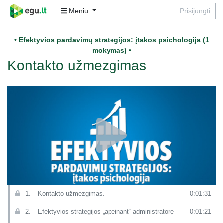
Meniu
Prisijungti
• Efektyvios pardavimų strategijos: įtakos psichologija (1
mokymas) •
Kontakto užmezgimas
1.
Kontakto užmezgimas.
0:01:31
2.
Efektyvios strategijos „apeinant“ administratorę
0:01:21