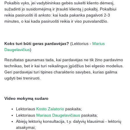
Pokalbis vyks, jei vadybininkas gebės sukelti kliento dėmesį,
sužadinti jo susidomėjimą ir įtraukti klientą į pokalbį. Pokalbiui
16.
Kaip laimėti kliento dėmesį?
0:00:20
reikia pasiruošti iš anksto: kai kada pakanka pagalvoti 2-3
17.
Nukreipiamasis teiginys + įtraukiamasis klausimas
0:00:52
minutes, o kai kada pasiruošti reikia ir viso pusvalandžio.
18.
Atviri ar uždari klausimai?
0:01:24
19.
SPA pagrindiniai susidomėjimo požymiai
0:00:36
Koks turi būti geras pardavėjas?
(Lektorius -
Marius
Daugelavičius
)
20.
4 rūšių atvirų klausimų schema
0:04:38
Rezultatas gaunamas tada, kai pardavėjas ne tik žino pardavimo
21.
Praktiniai schemos pavyzdžiai
0:04:26
technikas, bet ir kai turi reikalingus įgūdžius bei elgesio modelius.
22.
Apibendrinimas
0:03:31
Geri pardavėjai turi tipines charakterio savybes, kurias galima
ugdyti bei treniruoti.
23.
Koks turi būti geras pardavėjas?
0:02:05
24.
Gero pardavėjo savybės
0:00:39
Video mokymą sudaro
25.
Empatija
0:02:01
Lektoriaus
Kosto Zalatorio
paskaita;
26.
Komunikabilumas
0:01:32
Lektoriaus
Mariaus Daugelavičiaus
paskaita;
Abiejų lektorių konsultacija, t.y. dalyvių klausimai - lektorių
27.
Pasitikėjimas
0:01:45
atsakymai;