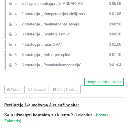
3.
5 žingsnių strategija ,,STANDARTAS”
0:05:09
4.
1 strategija ,,Kompetencijos viršijimas”
0:01:06
5.
2 strategija ,,Neatidėliotinas atvejis”
0:00:50
6.
3 strategija ,,Svarbus asmuo”
0:00:36
7.
4 strategija ,,Kitas SPA”
0:01:08
8.
5 strategija ,,Kelias per aplink”
0:01:10
9.
6 strategija ,,Pseudorekomendacija”
0:01:04
10.
7 strategija ,,Atsiprašau, suklydau”
0:00:56
Rodyti per visą ekraną
11.
Lemtingos 5 klaidos šnekant su administratore
0:03:12
Priskirti
Išsaugoti
Įdėti į krepšelį
12.
Kontaktas su sprendimus priimančiu asmeniu
0:00:35
Peržiūrėję 1-ą mokymą Jūs sužinosite:
13.
5 pagrindinės taisyklės pritraukti SPA dėmesį
0:02:30
Kaip užmegzti kontaktą su klientu?
(Lektorius -
Kostas
14.
Pagrindiniai naudos veiksniai klientui
0:01:23
Zalatoris
)
15.
Strategija ,,STANDARTAS” kalbant su SPA
0:05:25