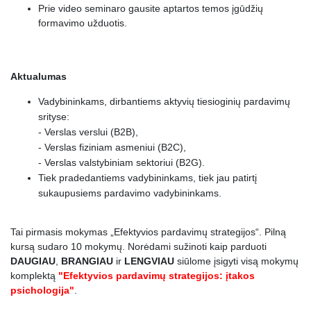
Prie video seminaro gausite aptartos temos įgūdžių
28.
Atkaklumas
0:03:50
formavimo užduotis.
29.
Lankstumas
0:03:11
30.
Patikimumas
0:04:42
Aktualumas
31.
Emocijų valdymas
0:02:12
Vadybininkams, dirbantiems aktyvių tiesioginių pardavimų
32.
Psichologinis atsparumas
0:02:14
srityse:
- Verslas verslui (B2B),
33.
Geranoriškumas
0:03:45
- Verslas fiziniam asmeniui (B2C),
34.
Delies reziume
0:02:29
- Verslas valstybiniam sektoriui (B2G).
Tiek pradedantiems vadybininkams, tiek jau patirtį
35.
Kaip tapti geru pardavėju?
0:00:30
sukaupusiems pardavimo vadybininkams.
36.
Idealo sudarymas
0:01:26
Tai pirmasis mokymas „Efektyvios pardavimų strategijos“.
Pilną
37.
Grįžtamasis ryšys
0:02:10
kursą sudaro
10 mokymų
.
Norėdami sužinoti kaip parduoti
38.
Treniruotės
0:02:53
DAUGIAU
,
BRANGIAU
ir
LENGVIAU
siūlome įsigyti visą mokymų
komplektą
"Efektyvios pardavimų strategijos: įtakos
39.
Grįžtamasis ryšys ir korekcijos
0:00:47
psichologija"
.
40.
Dalies reziume
0:00:34