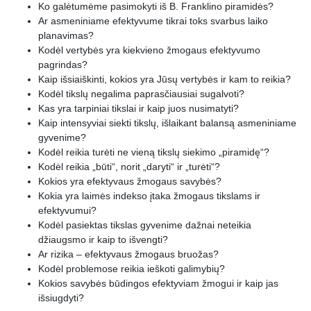
Ko galėtumėme pasimokyti iš B. Franklino piramidės?
Ar asmeniniame efektyvume tikrai toks svarbus laiko
planavimas?
Kodėl vertybės yra kiekvieno žmogaus efektyvumo
pagrindas?
Kaip išsiaiškinti, kokios yra Jūsų vertybės ir kam to reikia?
Kodėl tikslų negalima paprasčiausiai sugalvoti?
Kas yra tarpiniai tikslai ir kaip juos nusimatyti?
Kaip intensyviai siekti tikslų, išlaikant balansą asmeniniame
gyvenime?
Kodėl reikia turėti ne vieną tikslų siekimo „piramidę“?
Kodėl reikia „būti“, norit „daryti“ ir „turėti“?
Kokios yra efektyvaus žmogaus savybės?
Kokia yra laimės indekso įtaka žmogaus tikslams ir
efektyvumui?
Kodėl pasiektas tikslas gyvenime dažnai neteikia
džiaugsmo ir kaip to išvengti?
Ar rizika – efektyvaus žmogaus bruožas?
Kodėl problemose reikia ieškoti galimybių?
Kokios savybės būdingos efektyviam žmogui ir kaip jas
išsiugdyti?