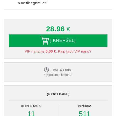
o ne tik egzistuoti
28.96
€
Į KREPŠELĮ
VIP nariams
0,00 €
. Kaip tapti VIP nariu?
1 val. 43 min.
+ Klausimai lektoriui
(4.73/11 Balsai)
KOMENTARAI
Peržiūros
11
511