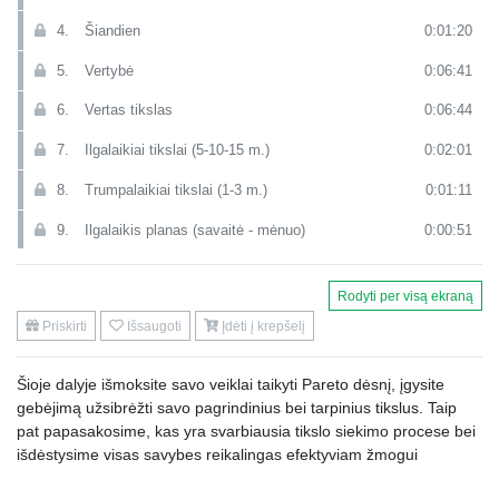
4.
Šiandien
0:01:20
5.
Vertybė
0:06:41
6.
Vertas tikslas
0:06:44
7.
Ilgalaikiai tikslai (5-10-15 m.)
0:02:01
8.
Trumpalaikiai tikslai (1-3 m.)
0:01:11
9.
Ilgalaikis planas (savaitė - mėnuo)
0:00:51
10.
Trumpalaikis planas (dienos)
0:06:04
Rodyti per visą ekraną
11.
Balansas
0:09:14
Priskirti
Išsaugoti
Įdėti į krepšelį
12.
BŪTI + DARYTI = TURĖTI
0:03:57
Šioje dalyje išmoksite savo veiklai taikyti Pareto dėsnį, įgysite
13.
Efektyvus žmogus
0:01:55
gebėjimą užsibrėžti savo pagrindinius bei tarpinius tikslus. Taip
14.
Strateginis mąstymas
0:00:34
pat papasakosime, kas yra svarbiausia tikslo siekimo procese bei
išdėstysime visas savybes reikalingas efektyviam žmogui
15.
Tikslingumas (maks. tikslai)
0:11:43