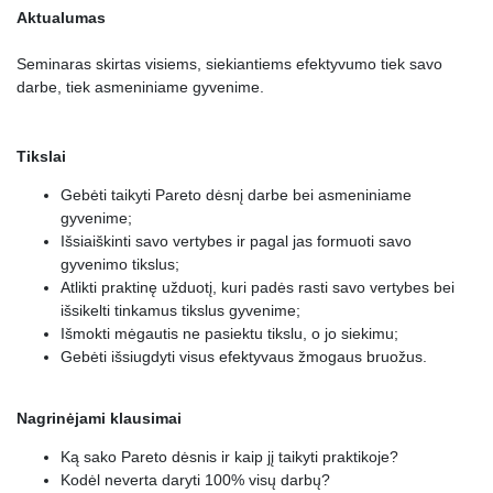
16.
“Ėjimas su širdimi”
0:01:59
Aktualumas
17.
Sugebėjimas rizikuoti
0:03:48
Seminaras skirtas visiems, siekiantiems efektyvumo tiek savo
darbe, tiek asmeniniame gyvenime.
18.
Koncentracija į galimybes, o ne į prolemas
0:02:13
19.
Aktyvi pozicija
0:06:10
Tikslai
20.
Lankstumas
0:03:35
Gebėti taikyti Pareto dėsnį darbe bei asmeniniame
21.
Rezultato šaltinis
0:00:10
gyvenime;
Išsiaiškinti savo vertybes ir pagal jas formuoti savo
22.
Pradėjimas (idėja) (pasiruošimas)
0:03:08
gyvenimo tikslus;
23.
Gimimas
0:02:10
Atlikti praktinę užduotį, kuri padės rasti savo vertybes bei
išsikelti tinkamus tikslus gyvenime;
24.
Augimas (investavimo)
0:01:14
Išmokti mėgautis ne pasiektu tikslu, o jo siekimu;
Gebėti išsiugdyti visus efektyvaus žmogaus bruožus.
25.
Branda (investicijų grąža)
0:01:10
26.
Paleidimas (paskutinis taškas)
0:03:26
Nagrinėjami klausimai
27.
Alternatyvos
0:08:49
Ką sako Pareto dėsnis ir kaip jį taikyti praktikoje?
Kodėl neverta daryti 100% visų darbų?