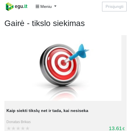
Meniu
Prisijungti
Gairė - tikslo siekimas
Kaip siekti tikslų net ir tada, kai nesiseka
Donatas Brikas
13.61
€