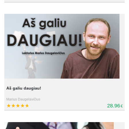
Aš galiu daugiau!
Marius Daugelavičius
28.96
€