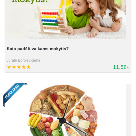
Kaip padėti vaikams mokytis?
Jūratė Bortkevičienė
11.58
€